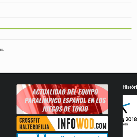
io.
Histór