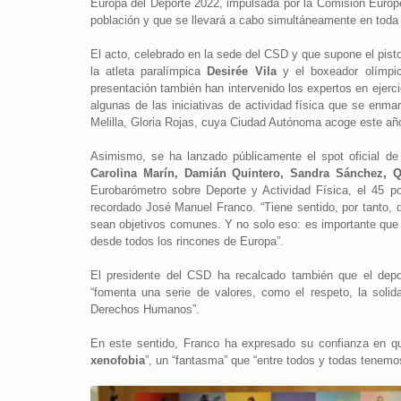
Europa del Deporte 2022, impulsada por la Comisión Euro
población y que se llevará a cabo simultáneamente en toda 
El acto, celebrado en la sede del CSD y que supone el pist
la atleta paralímpica
Desirée Vila
y el boxeador olímp
presentación también han intervenido los expertos en ejerc
algunas de las iniciativas de actividad física que se enm
Melilla, Gloria Rojas, cuya Ciudad Autónoma acoge este año 
Asimismo, se ha lanzado públicamente el spot oficial d
Carolina Marín, Damián Quintero, Sandra Sánchez, Qu
Eurobarómetro sobre Deporte y Actividad Física, el 45 po
recordado José Manuel Franco. “Tiene sentido, por tanto, q
sean objetivos comunes. Y no solo eso: es importante qu
desde todos los rincones de Europa”.
El presidente del CSD ha recalcado también que el dep
“fomenta una serie de valores, como el respeto, la solidar
Derechos Humanos”.
En este sentido, Franco ha expresado su confianza en qu
xenofobia
”, un “fantasma” que “entre todos y todas tenemo