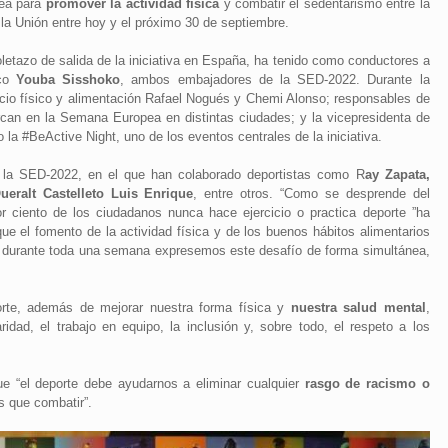
pea para
promover la actividad física
y combatir el sedentarismo entre la
la Unión entre hoy y el próximo 30 de septiembre.
oletazo de salida de la iniciativa en España, ha tenido como conductores a
ico
Youba Sisshoko
, ambos embajadores de la SED-2022. Durante la
icio físico y alimentación Rafael Nogués y Chemi Alonso; responsables de
arcan en la Semana Europea en distintas ciudades; y la vicepresidenta de
la #BeActive Night, uno de los eventos centrales de la iniciativa.
e la SED-2022, en el que han colaborado deportistas como R
ay Zapata,
eralt Castelleto Luis Enrique
, entre otros. “Como se desprende del
r ciento de los ciudadanos nunca hace ejercicio o practica deporte ”ha
ue el fomento de la actividad física y de los buenos hábitos alimentarios
e durante toda una semana expresemos este desafío de forma simultánea,
orte, además de mejorar nuestra forma física y
nuestra salud mental
,
idad, el trabajo en equipo, la inclusión y, sobre todo, el respeto a los
e “el deporte debe ayudarnos a eliminar cualquier
rasgo de racismo o
s que combatir”.