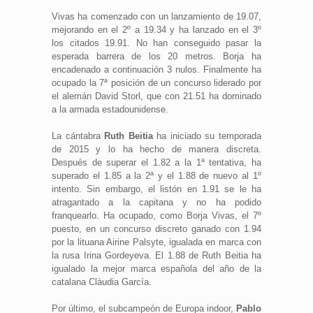
Vivas ha comenzado con un lanzamiento de 19.07,
mejorando en el 2º a 19.34 y ha lanzado en el 3º
los citados 19.91. No han conseguido pasar la
esperada barrera de los 20 metros. Borja ha
encadenado a continuación 3 nulos. Finalmente ha
ocupado la 7ª posición de un concurso liderado por
el alemán David Storl, que con 21.51 ha dominado
a la armada estadounidense.
La cántabra
Ruth Beitia
ha iniciado su temporada
de 2015 y lo ha hecho de manera discreta.
Después de superar el 1.82 a la 1ª tentativa, ha
superado el 1.85 a la 2ª y el 1.88 de nuevo al 1º
intento. Sin embargo, el listón en 1.91 se le ha
atragantado a la capitana y no ha podido
franquearlo. Ha ocupado, como Borja Vivas, el 7º
puesto, en un concurso discreto ganado con 1.94
por la lituana Airine Palsyte, igualada en marca con
la rusa Irina Gordeyeva. El 1.88 de Ruth Beitia ha
igualado la mejor marca española del año de la
catalana Clàudia García.
Por último, el subcampeón de Europa indoor,
Pablo