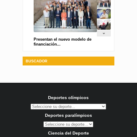
Presentan el nuevo modelo de
financiación...
BUSCADOR
Deportes olímpicos
Deportes paralímpicos
Ciencia del Deporte