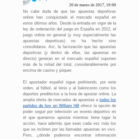
20 de marzo de 2017, 19:00
No cabe duda de que las apuestas deportivas
online han conquistado el mercado español en
estos últimos años. Desde la entrada en vigor de la
ley de ordenación del juego en España en 2012, el
juego online en general (y muy especialmente las
apuestas deportivas) no ha hecho sino
consolidarse. Así, la facturación que las apuestas
deportivas (y dentro de ellas, las apuestas en
directo) generan en el mercado español suponen
más de la mitad del total, considerablemente por
encima de casino y póquer.
El apostador español sigue prefiriendo, por este
orden, al fútbol, al tenis y al baloncesto como los
deportes predilectos a la hora de apostar online. La
amplia oferta de mercados de apuestas a
todos los
partidos de hoy en William Hill
ofrece la opción de
poder seguir por televisión un evento deportivo en
el que queramos apostar mientras tiene lugar la
acción, hace además que sean cada vez más los
que se inclinen por las llamadas apuestas en vivo.
Pero, ¿dónde podemos encontrar información