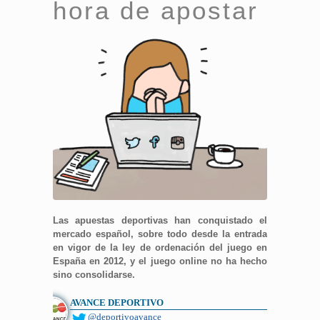
hora de apostar
Las apuestas deportivas han conquistado el
mercado español, sobre todo desde la entrada
en vigor de la ley de ordenación del juego en
España en 2012, y el juego online no ha hecho
sino consolidarse.
AVANCE DEPORTIVO
@deportivoavance