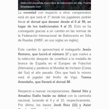
Selección española masculina de baloncesto en silla. Fuente:
dxtadaptado.com
La
novedad
con respecto a otros campeonatos
está en que será el 1º donde los jugadores podrán
llevar
el dorsal que deseen desde el 0 al 99, en
lugar de los tradicionales 4 al 15
. Esto se ha
conseguido gracias a un cambio en las normas de
la Federación Internacional de Baloncesto en Silla
de Ruedas (IWBF, en sus siglas en inglés).
Este cambio lo aprovechará el malagueño
Jesús
Romero, que lucirá el número 17
y que vuelve a
la selección después de contribuir a la medalla de
bronce de España en el Europeo de Fráncfort
(Alemania) y perderse el Mundial de Incheon (Corea
del Sur) el año pasado. Otro que hará lo mismo
será el jugador del Amfiv de Vigo,
Txema
Avendaño, que llevará el dorsal 88
.
Respecto a nuevas incorporaciones,
Daniel Stix y
Amadou Siallo harán su debut
con la camiseta
nacional, luciendo el 4 y el 10, respectivamente.
Por último, los bases
Jordi Ruiz (11) y Asier