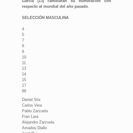
García (13) cambiarán su numeración con
respecto al mundial del año pasado
.
SELECCIÓN MASCULINA
4
5
7
8
9
10
11
13
14
15
17
88
Daniel Stix
Carlos Vera
Pablo Zarzuela
Fran Lara
Alejandro Zarzuela
Amadou Diallo