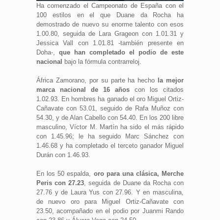
Ha comenzado el Campeonato de España con el
100 estilos en el que Duane da Rocha ha
demostrado de nuevo su enorme talento con esos
1.00.80, seguida de Lara Grageon con 1.01.31 y
Jessica Vall con 1.01.81 -también presente en
Doha-,
que han completado el podio de este
nacional
bajo la fórmula contrarreloj.
África Zamorano, por su parte ha hecho
la mejor
marca nacional de 16 años
con los citados
1.02.93. En hombres ha ganado el oro Miguel Ortiz-
Cañavate con 53.01, seguido de Rafa Muñoz con
54.30, y de Alan Cabello con 54.40. En los 200 libre
masculino, Víctor M. Martín ha sido el más rápido
con 1.45.96; le ha seguido Marc Sánchez con
1.46.68 y ha completado el terceto ganador Miguel
Durán con 1.46.93.
En los 50 espalda,
oro para una clásica, Merche
Peris con 27.23
, seguida de Duane da Rocha con
27.76 y de Laura Yus con 27.96. Y en masculina,
de nuevo oro para Miguel Ortiz-Cañavate con
23.50, acompañado en el podio por Juanmi Rando