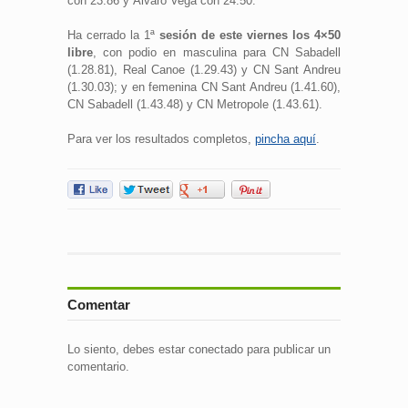
con 23.86 y Álvaro Vega con 24.50.
Ha cerrado la 1ª
sesión de este viernes los 4×50
libre
, con podio en masculina para CN Sabadell
(1.28.81), Real Canoe (1.29.43) y CN Sant Andreu
(1.30.03); y en femenina CN Sant Andreu (1.41.60),
CN Sabadell (1.43.48) y CN Metropole (1.43.61).
Para ver los resultados completos,
pincha aquí
.
Comentar
Lo siento, debes estar
conectado
para publicar un
comentario.