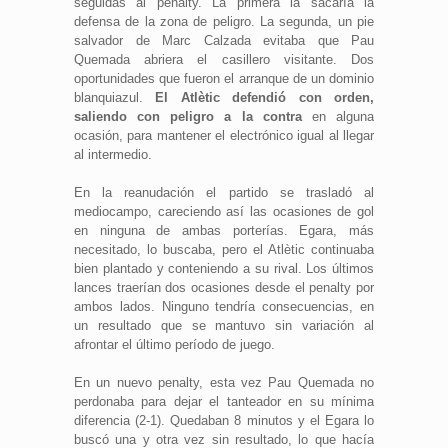
seguidas al penalty. La primera la sacaría la
defensa de la zona de peligro. La segunda, un pie
salvador de Marc Calzada evitaba que Pau
Quemada abriera el casillero visitante. Dos
oportunidades que fueron el arranque de un dominio
blanquiazul.
El Atlètic defendió con orden,
saliendo con peligro a la contra
en alguna
ocasión, para mantener el electrónico igual al llegar
al intermedio.
En la reanudación el partido se trasladó al
mediocampo, careciendo así las ocasiones de gol
en ninguna de ambas porterías. Egara, más
necesitado, lo buscaba, pero el Atlètic continuaba
bien plantado y conteniendo a su rival. Los últimos
lances traerían dos ocasiones desde el penalty por
ambos lados. Ninguno tendría consecuencias, en
un resultado que se mantuvo sin variación al
afrontar el último período de juego.
En un nuevo penalty, esta vez Pau Quemada no
perdonaba para dejar el tanteador en su mínima
diferencia (2-1). Quedaban 8 minutos y el Egara lo
buscó una y otra vez sin resultado, lo que hacía