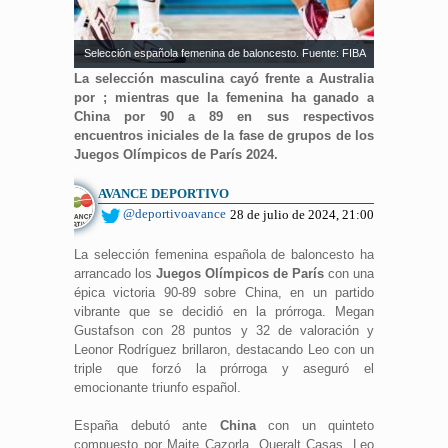
Selección española femenina de baloncesto. Fuente: FIBA
La selección masculina cayó frente a Australia
por ; mientras que la femenina ha ganado a
China por 90 a 89 en sus respectivos
encuentros iniciales de la fase de grupos de los
Juegos Olímpicos de París 2024.
AVANCE DEPORTIVO
@deportivoavance
28 de julio de 2024, 21:00
La selección femenina española de baloncesto ha
arrancado los
Juegos Olímpicos de París
con una
épica victoria 90-89 sobre China, en un partido
vibrante que se decidió en la prórroga. Megan
Gustafson con 28 puntos y 32 de valoración y
Leonor Rodríguez brillaron, destacando Leo con un
triple que forzó la prórroga y aseguró el
emocionante triunfo español.
España debutó ante
China
con un quinteto
compuesto por Maite Cazorla, Queralt Casas, Leo