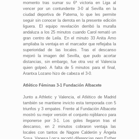
momento tras sumar su 6ª victoria en Liga al
vencer por un contundente 3-0 al Sevilla en la
ciudad deportiva de Paterna, lo que les permite
seguir sin conocer la derrota en la presente edición
liguera. El equipo revelación derribó la muralla
andaluza a los 25 minutos cuando Carol remató un
gran centro de Leila. En el minuto 33 Anita Amo
ampliaba la ventaja en el marcador que reflejaba la
superioridad de las locales. Tras el descanso
mejoró la imagen del Sevilla, que pudo acortar
distancias, sin embargo, fue otra vez el Valencia
quien golpeó. A falta de 5 minutos para el final,
Arantxa Lozano hizo de cabeza el 3-0.
Atlético Féminas 3-1 Fundación Albacete
Junto a Athletic y Valencia, el Atlético de Madrid
también se mantiene invicto esta temporada con 5
triunfos y 3 empates. Frente al Fundación Albacete
mostró su mejor versión el conjunto rojiblanco para
imponerse por 3-1. Los goles llegaron tras el
descanso, en 2 minutos cobraron ventaja las
locales con tantos de Nagore Calderón y Ángela
Sosa. Vanesa Lorca recortó diferencias pero Esther