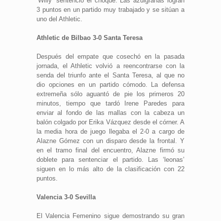
‘Willy’ sentenció el choque. Las azulgranas logran
3
puntos en un partido muy trabajado y se sitúan a
uno del Athletic.
Athletic de Bilbao 3-0 Santa Teresa
Después del empate que cosechó en la pasada
jornada, el Athletic volvió a reencontrarse con la
senda del triunfo ante el Santa Teresa, al que no
dio opciones en un partido cómodo. La defensa
extremeña sólo aguantó de pie los primeros 20
minutos, tiempo que tardó Irene Paredes para
enviar al fondo de las mallas con la cabeza un
balón colgado por Erika Vázquez desde el córner. A
la media hora de juego llegaba el 2-0 a cargo de
Alazne Gómez con un disparo desde la frontal. Y
en el tramo final del encuentro, Alazne firmó su
doblete para sentenciar el partido. Las ‘leonas’
siguen en lo más alto de la clasificación con 22
puntos.
Valencia 3-0 Sevilla
El Valencia Femenino sigue demostrando su gran