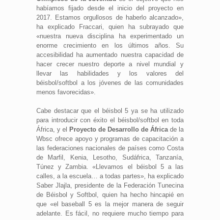
habíamos fijado desde el inicio del proyecto en
2017. Estamos orgullosos de haberlo alcanzado»,
ha explicado Fraccari, quien ha subrayado que
«nuestra nueva disciplina ha experimentado un
enorme crecimiento en los últimos años. Su
accesibilidad ha aumentado nuestra capacidad de
hacer crecer nuestro deporte a nivel mundial y
llevar las habilidades y los valores del
béisbol/softbol a los jóvenes de las comunidades
menos favorecidas».
Cabe destacar que el béisbol 5 ya se ha utilizado
para introducir con éxito el béisbol/softbol en toda
África, y el
Proyecto de Desarrollo de África
de la
Wbsc ofrece apoyo y programas de capacitación a
las federaciones nacionales de países como Costa
de Marfil, Kenia, Lesotho, Sudáfrica, Tanzanía,
Túnez y Zambia. «Llevamos el béisbol 5 a las
calles, a la escuela… a todas partes», ha explicado
Saber Jlajla, presidente de la Federación Tunecina
de Béisbol y Softbol, quien ha hecho hincapié en
que «el baseball 5 es la mejor manera de seguir
adelante. Es fácil, no requiere mucho tiempo para