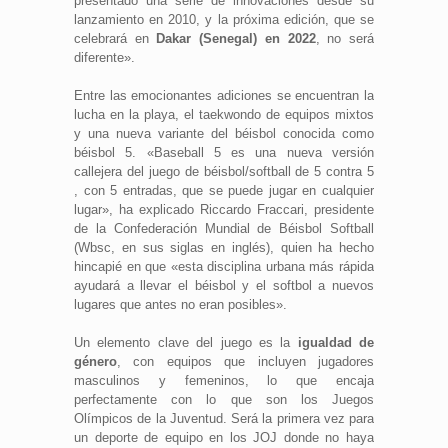
presentado una serie de innovaciones desde su
lanzamiento en 2010, y la próxima edición, que se
celebrará en
Dakar (Senegal) en 2022
, no será
diferente».
Entre las emocionantes adiciones se encuentran la
lucha en la playa, el taekwondo de equipos mixtos
y una nueva variante del béisbol conocida como
béisbol 5. «Baseball 5 es una nueva versión
callejera del juego de béisbol/softball de 5 contra 5
, con 5 entradas, que se puede jugar en cualquier
lugar», ha explicado Riccardo Fraccari, presidente
de la Confederación Mundial de Béisbol Softball
(Wbsc, en sus siglas en inglés), quien ha hecho
hincapié en que «esta disciplina urbana más rápida
ayudará a llevar el béisbol y el softbol a nuevos
lugares que antes no eran posibles».
Un elemento clave del juego es la
igualdad de
género
, con equipos que incluyen jugadores
masculinos y femeninos, lo que encaja
perfectamente con lo que son los Juegos
Olímpicos de la Juventud. Será la primera vez para
un deporte de equipo en los JOJ donde no haya