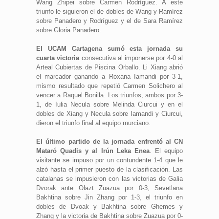
Wang Zhipei sobre Carmen Rodríguez. A este
triunfo le siguieron el de dobles de Wang y Ramírez
sobre Panadero y Rodríguez y el de Sara Ramírez
sobre Gloria Panadero.
El UCAM Cartagena sumó esta jornada su
cuarta victoria
consecutiva al imponerse por 4-0 al
Arteal Cubiertas de Piscina Orballo. Li Xiang abrió
el marcador ganando a Roxana Iamandi por 3-1,
mismo resultado que repetió Carmen Solichero al
vencer a Raquel Bonilla. Los triunfos, ambos por 3-
1, de Iulia Necula sobre Melinda Ciurcui y en el
dobles de Xiang y Necula sobre Iamandi y Ciurcui,
dieron el triunfo final al equipo murciano.
El último partido de la jornada enfrentó al CN
Mataró Quadis y al Irún Leka Enea
. El equipo
visitante se impuso por un contundente 1-4 que le
alzó hasta el primer puesto de la clasificación. Las
catalanas se impusieron con las victorias de Galia
Dvorak ante Olazt Zuazua por 0-3, Sevetlana
Bakhtina sobre Jin Zhang por 1-3, el triunfo en
dobles de Dvoak y Bakhtina sobre Ghemes y
Zhang y la victoria de Bakhtina sobre Zuazua por 0-