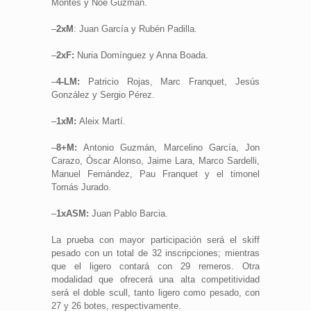
Montes y Noé Guzmán.
–
2xM
: Juan García y Rubén Padilla.
–
2xF:
Nuria Domínguez y Anna Boada.
–
4-LM:
Patricio Rojas, Marc Franquet, Jesús
González y Sergio Pérez.
–
1xM:
Aleix Martí.
–
8+M:
Antonio Guzmán, Marcelino García, Jon
Carazo, Óscar Alonso, Jaime Lara, Marco Sardelli,
Manuel Fernández, Pau Franquet y el timonel
Tomás Jurado.
–
1xASM:
Juan Pablo Barcia.
La prueba con mayor participación será el skiff
pesado con un total de 32 inscripciones; mientras
que el ligero contará con 29 remeros. Otra
modalidad que ofrecerá una alta competitividad
será el doble scull, tanto ligero como pesado, con
27 y 26 botes, respectivamente.