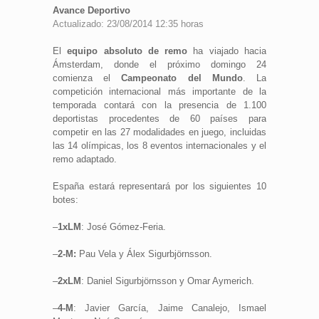
Avance Deportivo
Actualizado: 23/08/2014 12:35 horas
El
equipo absoluto de remo
ha viajado hacia
Ámsterdam, donde el próximo domingo 24
comienza el
Campeonato del Mundo
. La
competición internacional más importante de la
temporada contará con la presencia de 1.100
deportistas procedentes de 60 países para
competir en las 27 modalidades en juego, incluidas
las 14 olímpicas, los 8 eventos internacionales y el
remo adaptado.
España estará representará por los siguientes 10
botes:
–
1xLM
: José Gómez-Feria.
–
2-M:
Pau Vela y Álex Sigurbjörnsson.
–
2xLM
: Daniel Sigurbjörnsson y Omar Aymerich.
–
4-M
: Javier García, Jaime Canalejo, Ismael