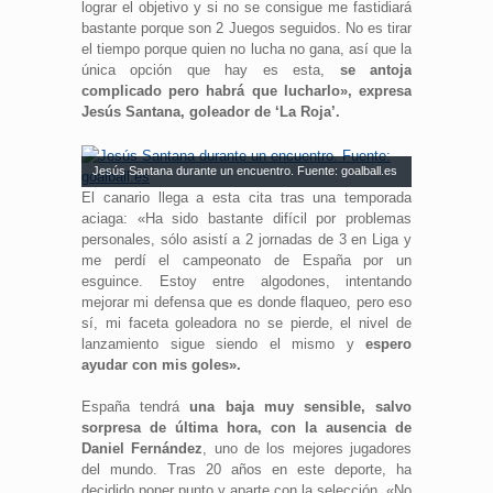
lograr el objetivo y si no se consigue me fastidiará
bastante porque son 2 Juegos seguidos. No es tirar
el tiempo porque quien no lucha no gana, así que la
única opción que hay es esta,
se antoja
complicado pero habrá que lucharlo», expresa
Jesús Santana, goleador de ‘La Roja’.
Jesús Santana durante un encuentro. Fuente: goalball.es
El canario llega a esta cita tras una temporada
aciaga: «Ha sido bastante difícil por problemas
personales, sólo asistí a 2 jornadas de 3 en Liga y
me perdí el campeonato de España por un
esguince. Estoy entre algodones, intentando
mejorar mi defensa que es donde flaqueo, pero eso
sí, mi faceta goleadora no se pierde, el nivel de
lanzamiento sigue siendo el mismo y
espero
ayudar con mis goles».
España tendrá
una baja muy sensible, salvo
sorpresa de última hora, con la ausencia de
Daniel Fernández
, uno de los mejores jugadores
del mundo. Tras 20 años en este deporte, ha
decidido poner punto y aparte con la selección. «No