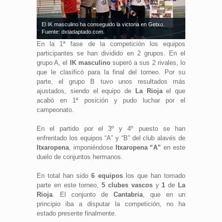
El IK masculino ha conseguido la victoria en Getxo.
Fuente: dxtadaptado.com.
En la 1ª fase de la competición los equipos
participantes se han dividido en 2 grupos. En el
grupo A, el
IK masculino
superó a sus 2 rivales, lo
que le clasificó para la final del torneo. Por su
parte, el grupo B tuvo unos resultados más
ajustados, siendo el equipo de
La Rioja
el que
acabó en 1ª posición y pudo luchar por el
campeonato.
En el partido por el 3º y 4º puesto se han
enfrentado los equipos “A” y “B” del club alavés de
Itxaropena
, imponiéndose
Itxaropena “A”
en este
duelo de conjuntos hermanos.
En total han sido
6 equipos
los que han tomado
parte en este torneo,
5 clubes vascos
y
1
de
La
Rioja
. El conjunto de
Cantabria
, que en un
principio iba a disputar la competición, no ha
estado presente finalmente.