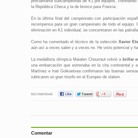
proclamarse subcampeonas de K1 por equipos, coronando u
la República Checa y la de bronce para Francia.
En la última final del campeonato con participación espa
recompensa para un gran campeonato de todo el equipo. C
eliminación en K1 individual, se concentraron en las patrull
Como ha comentado el técnico de la selección
Xavier Etx
aún así a veces salen y a veces no. He visto potencial y 
La medallista olímpica Maialen Chourraut volvió a
brillar
una embarcación que estrenaba en la cita continental y
Martínez e Irati Goikoetxea confirmaron las buenas sensaci
rubricaron un gran triunfo en el Europeo de slalom.
RECOMENDAR
Comentar