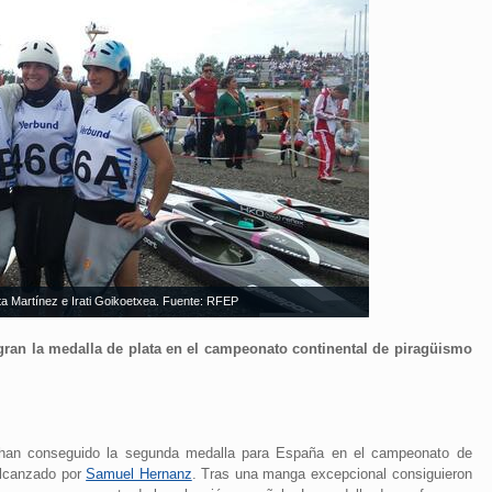
a Martínez e Irati Goikoetxea. Fuente: RFEP
ogran la medalla de plata en el campeonato continental de piragüismo
an conseguido la segunda medalla para España en el campeonato de
alcanzado por
Samuel Hernanz
. Tras una manga excepcional consiguieron