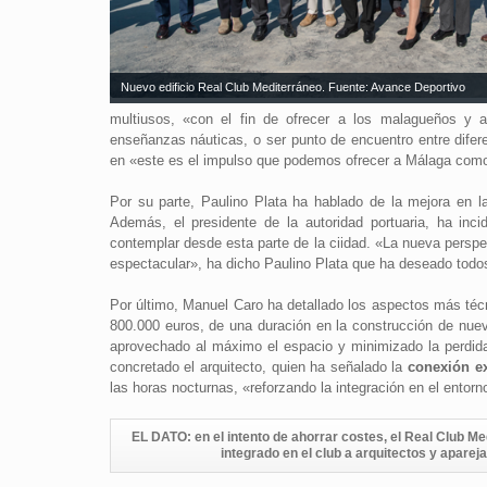
Nuevo edificio Real Club Mediterráneo. Fuente: Avance Deportivo
multiusos, «con el fin de ofrecer a los malagueños y a
enseñanzas náuticas, o ser punto de encuentro entre difer
en «este es el impulso que podemos ofrecer a Málaga como 
Por su parte, Paulino Plata ha hablado de la mejora en 
Además, el presidente de la autoridad portuaria, ha inc
contemplar desde esta parte de la ciidad. «La nueva perspe
espectacular», ha dicho Paulino Plata que ha deseado todos
Por último, Manuel Caro ha detallado los aspectos más técn
800.000 euros, de una duración en la construcción de n
aprovechado al máximo el espacio y minimizado la perdida
concretado el arquitecto, quien ha señalado la
conexión ex
las horas nocturnas, «reforzando la integración en el entorn
EL DATO: en el intento de ahorrar costes, el Real Club M
integrado en el club a arquitectos y apar