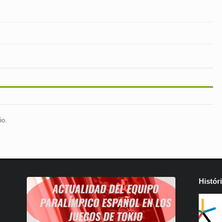
io.
Histór