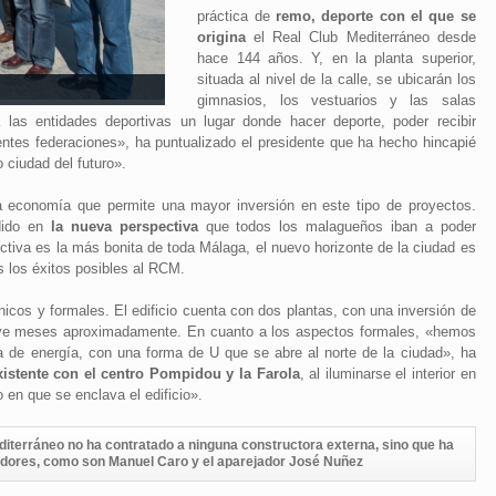
práctica de
remo, deporte con el que se
origina
el Real Club Mediterráneo desde
hace 144 años. Y, en la planta superior,
situada al nivel de la calle, se ubicarán los
gimnasios, los vestuarios y las salas
 las entidades deportivas un lugar donde hacer deporte, poder recibir
entes federaciones», ha puntualizado el presidente que ha hecho hincapié
ciudad del futuro».
la economía que permite una mayor inversión en este tipo de proyectos.
idido en
la nueva perspectiva
que todos los malagueños iban a poder
ctiva es la más bonita de toda Málaga, el nuevo horizonte de la ciudad es
 los éxitos posibles al RCM.
icos y formales. El edificio cuenta con dos plantas, con una inversión de
ueve meses aproximadamente. En cuanto a los aspectos formales, «hemos
 de energía, con una forma de U que se abre al norte de la ciudad», ha
istente con el centro Pompidou y la Farola
, al iluminarse el interior en
o en que se enclava el edificio».
editerráneo no ha contratado a ninguna constructora externa, sino que ha
ejadores, como son Manuel Caro y el aparejador José Nuñez