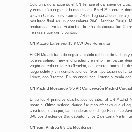
Sólo un parcial aguantó el CN Terrasa al campeón de Liga
y comenzó a engrasar la maquinaria. En el 2º cuarto el domi
piscina Carles Ibars. Con un 7-4 se llegaba al descanso y tr
resultado final en un contundente 20-6. Jennifer Pareja,
anotadoras. En las visitantes, la más destacada fue Gem
Terrasa sigue con 3 puntos.
CN Mataró La Sirena 15-8 CW Dos Hermanas
El CN Mataró trata de seguir la estela del líder de la Liga
locales salieron muy enchufadas y en el primer parcial dej
vagón de cola de la clasificación, despertaron antes del de
juego sólido y sin complicaciones. Gran aportación de la ita
López, con 3 tantos. En las andaluzas, Lorena Miranda con 
CN Madrid Moscardó 9-5 AR Concepción Madrid Ciudad
Entre los 4 primeros clasificados se sitúa el CN Madrid 
hasta el último periodo, donde fue más efectivo que el eq
casi todo el choque, las jugadoras que dirige Francisco Javi
3-0. Los 3 goles de Blanca Antón y los 2 de Carla Martín fue
CN Sant Andreu 8-8 CE Mediterrani