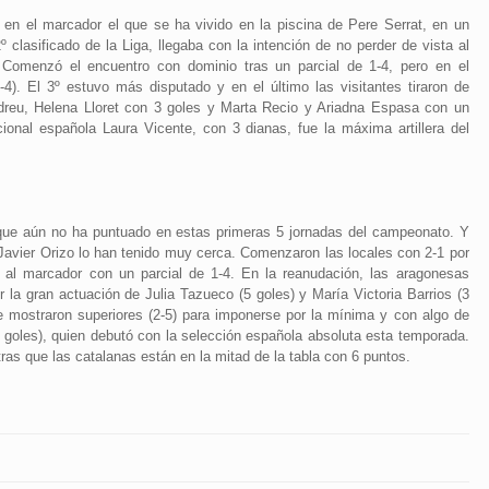
 en el marcador el que se ha vivido en la piscina de Pere Serrat, en un
 clasificado de la Liga, llegaba con la intención de no perder de vista al
. Comenzó el encuentro con dominio tras un parcial de 1-4, pero en el
5-4). El 3º estuvo más disputado y en el último las visitantes tiraron de
ndreu, Helena Lloret con 3 goles y Marta Recio y Ariadna Espasa con un
ional española Laura Vicente, con 3 dianas, fue la máxima artillera del
que aún no ha puntuado en estas primeras 5 jornadas del campeonato. Y
Javier Orizo lo han tenido muy cerca. Comenzaron las locales con 2-1 por
a al marcador con un parcial de 1-4. En la reanudación, las aragonesas
la gran actuación de Julia Tazueco (5 goles) y María Victoria Barrios (3
se mostraron superiores (2-5) para imponerse por la mínima y con algo de
3 goles), quien debutó con la selección española absoluta esta temporada.
ras que las catalanas están en la mitad de la tabla con 6 puntos.