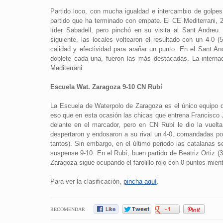
Partido loco, con mucha igualdad e intercambio de golpes
partido que ha terminado con empate. El CE Mediterrani, 2º
líder Sabadell, pero pinchó en su visita al Sant Andreu
siguiente, las locales voltearon el resultado con un 4-0 (
calidad y efectividad para arañar un punto. En el Sant A
doblete cada una, fueron las más destacadas. La internac
Mediterrani.
Escuela Wat. Zaragoza 9-10 CN Rubí
La Escuela de Waterpolo de Zaragoza es el único equipo 
eso que en esta ocasión las chicas que entrena Francisco 
delante en el marcador, pero en CN Rubí le dio la vuelt
despertaron y endosaron a su rival un 4-0, comandadas por 
tantos). Sin embargo, en el último periodo las catalanas 
suspense 9-10. En el Rubí, buen partido de Beatriz Ortiz (
Zaragoza sigue ocupando el farolillo rojo con 0 puntos mient
Para ver la clasificación,
pincha aquí
.
RECOMENDAR