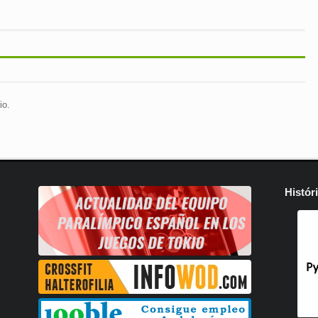
io.
Histór