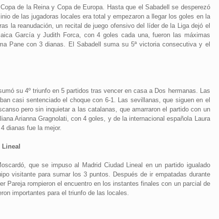
, Copa de la Reina y Copa de Europa. Hasta que el Sabadell se desperezó
nio de las jugadoras locales era total y empezaron a llegar los goles en la
as la reanudación, un recital de juego ofensivo del líder de la Liga dejó el
 Maica García y Judith Forca, con 4 goles cada una, fueron las máximas
ma Pane con 3 dianas. El Sabadell suma su 5ª victoria consecutiva y el
 y sumó su 4º triunfo en 5 partidos tras vencer en casa a Dos hermanas. Las
aban casi sentenciado el choque con 6-1. Las sevillanas, que siguen en el
scanso pero sin inquietar a las catalanas, que amarraron el partido con un
liana Arianna Gragnolati, con 4 goles, y de la internacional española Laura
4 dianas fue la mejor.
 Lineal
Moscardó, que se impuso al Madrid Ciudad Lineal en un partido igualado
uipo visitante para sumar los 3 puntos. Después de ir empatadas durante
er Pareja rompieron el encuentro en los instantes finales con un parcial de
ron importantes para el triunfo de las locales.