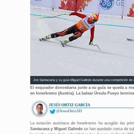
Jon Santacana y su guía Miguel Galindo durante una competición de 
El esquiador donostiarra junto a su guía se queda a m
en Innerkrems (Austria). La balear Úrsula Pueyo termina
JESÚS ORTIZ GARCÍA
@JesusOrtizAD
La estación austriaca de Innerkrems ha acogido las pr
Santacana y Miguel Galindo
se han quedado cerca de subi