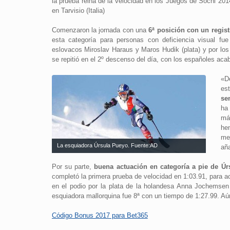
la prueba reina de la velocidad en los Juegos de Sochi 2014
en Tarvisio (Italia)
Comenzaron la jornada con una
6ª posición con un regis
esta categoría para personas con deficiencia visual f
eslovacos Miroslav Haraus y Maros Hudik (plata) y por lo
se repitió en el 2º descenso del día, con los españoles ac
«D
es
se
ha
má
he
me
La esquiadora Úrsula Pueyo. Fuente:AD
aña
Por su parte,
buena actuación en categoría a pie de Ú
completó la primera prueba de velocidad en 1:03.91, para a
en el podio por la plata de la holandesa Anna Jochemsen 
esquiadora mallorquina fue 8ª con un tiempo de 1:27.99. A
Código Bonus 2017 para Bet365