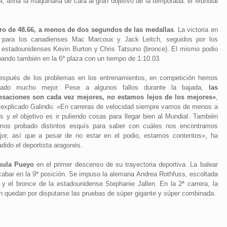
, afina la maquinaria de cara al gran objetivo de la temporada: el Mundial
tro de 48.66, a menos de dos segundos de las medallas
. La victoria en
ue para los canadienses Mac Marcoux y Jack Leitch, seguidos por los
s estadounidenses Kevin Burton y Chris Tatsuno (bronce). El mismo podio
abando también en la 6ª plaza con un tiempo de 1:10.03.
espués de los problemas en los entrenamientos, en competición hemos
tado mucho mejor. Pese a algunos fallos durante la bajada,
las
nsaciones son cada vez mejores, no estamos lejos de los mejores»
,
 explicado Galindo. «En carreras de velocidad siempre vamos de menos a
s y el objetivo es ir puliendo cosas para llegar bien al Mundial. También
mos probado distintos esquís para saber con cuáles nos encontramos
jor, así que a pesar de no estar en el podio, estamos contentos», ha
dido el deportista aragonés.
rsula Pueyo
en el primer descenso de su trayectoria deportiva. La balear
cabar en la 9ª posición. Se impuso la alemana Andrea Rothfuss, escoltada
y el bronce de la estadounidense Stephanie Jallen. En la 2ª carrera, la
ún quedan por disputarse las pruebas de súper gigante y súper combinada.