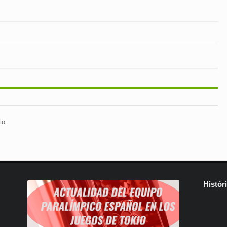
io.
Histór