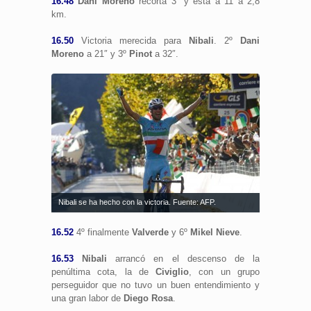
16.48
Dani Moreno
recorta 3″ y está a 11 a 2,8
km.
16.50
Victoria merecida para
Nibali
. 2º
Dani
Moreno
a 21″ y 3º
Pinot
a 32″.
Nibali se ha hecho con la victoria. Fuente: AFP.
16.52
4º finalmente
Valverde
y 6º
Mikel Nieve
.
16.53
Nibali
arrancó en el descenso de la
penúltima cota, la de
Civiglio
, con un grupo
perseguidor que no tuvo un buen entendimiento y
una gran labor de
Diego Rosa
.