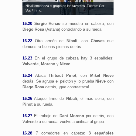
Nibali encabeza el grupo de los favoritos. Fuente: Cor
Vos / Inrng.
16.20
Sergio Henao
se muestra en cabeza, con
Diego Rosa
(Astaná) controlando a su rueda.
16.22
Otro arreón de
Nibali
, con
Chaves
que
demuestra buenas piernas detrás.
16.23
En el grupo de cabeza hay 3 españoles:
Valverde
,
Moreno
y
Nieve
.
16.24
Ataca
Thibaut Pinot
, con
Mikel Nieve
detrás. Se agrupa el pelotón y lo prueba
Nieve
con
Diego Rosa
detrás, ¡que contraataca!
16.26
Ataque firme de
Nibali
, el más serio, con
Pinot
a su rueda.
16.27
El trabajo de
Dani Moreno
por detrás, con
Valverde a su rueda, vuelve a unificar al grupo.
16.28
7 corredores en cabeza:
3 españoles