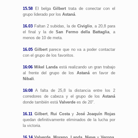
15.58
El belga
Gilbert
trata de conectar con el
grupo liderado por los
Astaná
.
16.03
Faltan 2 subidas, la de
Civiglio
, a 20,8 para
el final y la de
San Fermo della Battaglia
, a
menos de 10 de meta.
16.05
Gilbert
parece que no va a poder contactar
con el grupo de los favoritos.
16:06
Mikel Landa
está realizando un gran trabajo
al frente del grupo de los
Astaná
en favor de
Nibali
.
16:08
A falta de 25,8 la distancia entre los 2
corredores de cabeza y el grupo de los
Astaná
donde también está
Valverde
es de 20″.
16.11
Gilbert
,
Rui Costa
y
José Joaquín Rojas
quedan definitivamente eliminados de la lucha por
la victoria.
16.14
Valverde
,
Moreno
,
Landa, Nieve
y
Verona
,