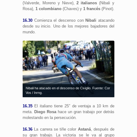
(Valverde, Moreno y Nieve),
2 italianos
(Nibali y
Rosa),
1 colombiano
(Chaves) y
1 francés
(Pinot).
16.30
Comienza el descenso con
Nibali
atacando
desde su inicio. Uno de los mejores bajadores del
mundo.
Nibali ha atacado en el descenso de Civiglio. Fuente: Cor
Vos / Inrng.
16.35
El italiano tiene 25″ de ventaja a 10 km de
meta.
Diego Rosa
hace un gran trabajo por detrás
molestando en la persecución.
16.36
La carrera se tiñe color
Astaná
, después de
su gran trabajo. La victoria se le va al grupo