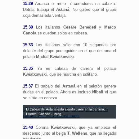
15.29
Arranca el muro. 7 corredores en cabeza.
Detrás trabaja el
Astaná
. No quiere que el grupo
coja demasiada ventaja.
15.30
Los italianos
Cesare Benedeti
y
Marco
Canola
se quedan solos en cabeza.
15.33
Los italianos sólo con 10 segundos por
delante del grupo perseguidor en el que destaca el
polaco
Michal Kwiatkowski
.
15.35
Ya es cabeza de carrera el polaco
Kwiatkowski
, que se marcha en solitario.
15.37
El trabajo del
Astaná
en el pelotón genera
dudas en el polaco. Ahora es incluso
Nibali
el que
se sitúa en cabeza.
El trabajo del Astaná está siendo clave en la carrera.
Fuente: Cor Vos / Inrng.
15.40
Corona
Kwiatkowski
, que ya empieza el
descenso junto al belga
T. Wellens
, que ha llegado