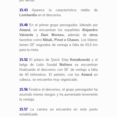
por detrás.
15.43
Aparece la característica niebla de
Lombardía
en el descenso.
15.48
En el primer grupo perseguidor, liderado por
Astaná
, se encuentran los españoles
Alejandro
Valverde
y
Dani Moreno,
además de
otros
favoritos como
Nibali, Pinot o
Chaves
. Los líderes
tienen 28″ segundos de ventaja a falta de 43,6 km
para la meta.
15.52
El polaco de Quick Step
Kwiatkowski
y el
belga de Lotto Soudal
Wellens
se encuentran
finalizando el descenso con 36″ de ventaja a falta
de 40 kilómetros. El pelotón, con los
Astaná
en
cabeza, se encuentra muy organizado.
15.56
Finaliza el descenso, el grupo perseguidor ha
asumido menos riesgos y ha aumentado levemente
la ventaja.
15.57
La carrera se encuentra en este punto
estabilizada.