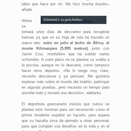
labor que hace por mí. Me hizo mucha ilusión»,
añade.
Enhamed y su guía Andreu.
Ahora
se
tomará unos días de descanso para recuperar
fuerzas ya que en su hoja de ruta ha trazado un
nuevo reto:
subir en julio al techo de África, el
monte Kilimanjaro (5.895 metros)
, junto con
Javier Cruz, montañero que ha subido varios
ochomiles. A corto plazo no se plantea su vuelta a
la piscina, aunque no lo descarta, como tampoco
hacer otros deportes. «No lo tengo muy claro,
necesito descansar y ya pensaré. Me gustaría
explorar más sobre el mundo del triatlón, participar
en algunas pruebas, pero necesito un tiempo para
asimilar todo y tomaré una decisión», adelanta.
El deportista grancanario inisiste que nunca se
planteó este Ironman para ser reconocido como el
primer invidente español en hacerlo, pero espera
que su hazaña sirva de ejemplo a otras personas
para que cumplan sus desafíos en la vida y en el