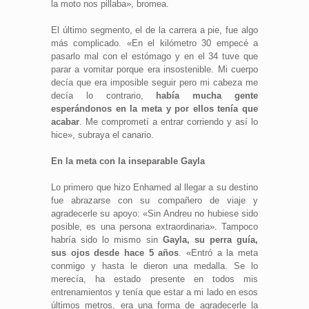
la moto nos pillaba», bromea.
El último segmento, el de la carrera a pie, fue algo
más complicado. «En el kilómetro 30 empecé a
pasarlo mal con el estómago y en el 34 tuve que
parar a vomitar porque era insostenible. Mi cuerpo
decía que era imposible seguir pero mi cabeza me
decía lo contrario,
había mucha gente
esperándonos en la meta y por ellos tenía que
acabar
. Me comprometí a entrar corriendo y así lo
hice», subraya el canario.
En la meta con la inseparable Gayla
Lo primero que hizo Enhamed al llegar a su destino
fue abrazarse con su compañero de viaje y
agradecerle su apoyo: «Sin Andreu no hubiese sido
posible, es una persona extraordinaria». Tampoco
habría sido lo mismo sin
Gayla, su perra guía,
sus ojos desde hace 5 años
. «Entró a la meta
conmigo y hasta le dieron una medalla. Se lo
merecía, ha estado presente en todos mis
entrenamientos y tenía que estar a mi lado en esos
últimos metros, era una forma de agradecerle la