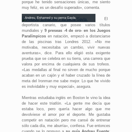
porque he tenido sensaciones únicas, me siento
muy feliz, es un desafío superado», comenta.
Andreu, Enhamed y su perra Gayla.
El
deportista canario, que posee varios títulos
mundiales y
9 preseas -4 de oro- en los Juegos
Paralímpicos
en natación, empezó a distanciarse
de las piscinas tras Londres 2012. «No me
motivaba, necesitaba un cambio, vivir nuevas
aventuras», dice. Para ello eligió esta exigente
prueba que se celebra en su tierra, una carrera que
valora por encima de cualquiera de sus trofeos.
«Las medallas al final no sirven de mucho porque
acaban en un cajón y el haber cruzado la línea de
meta del Ironman me sabe mejor. Lo que he vivido
es inolvidable y muy especial», asegura.
Mientras estudiaba inglés en Boston le vino la idea
de hacer este triatlón. «La gente me decía que
estaba loco, pero quería hacer algo que me
devolviese el amor por el deporte. Me gustaba
competir en natación pero me cansé de entrenar
sólo cada día, me aburría», confiesa. Fue entonces
cuando se lo propuso a
su guía Andreu Fuente
: