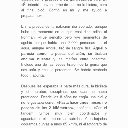
«Él intentó convencerme de que no lo hiciera, pero
al final picó. Confió en mí y me ayudó a
prepararme».
En la prueba de la natación iba sobrado, aunque
hubo un momento en el que casi dice adiós al
Ironman. «Fue sencillo pero viví momentos de
agobio porque había una 2.000 personas en el
agua, aunque Andreu tiró de sangre fría.
Aquello
parecía como la pesca del atún, se tiraban
encima nuestra
y se metían entre nosotros.
Incluso una de las veces tiraron de la goma que
nos unía y casi la perdemos. Se habría acabado
todo», apunta.
Después les esperaba la parte más dura, la bicileta
y el maratón, disciplinas que casi no había
practicado. Desde los 8 años no cogía una bici
y
no le gustaba correr.
«Hasta hace unos meses no
pasaba de los 2 kilómetros»
, confiesa. «Con el
tándem fuimos muy bien coordinados y
aguantamos el ritmo en las subidas. Y en bajadas
cogíamos curvas a unos 85 km/h, ni el fotógrafo de