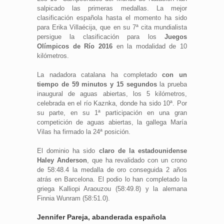
salpicado las primeras medallas. La mejor
clasificación española hasta el momento ha sido
para Erika Villaécija, que en su 7ª cita mundialista
persigue la clasificación para los
Juegos
Olímpicos de Río 2016
en la modalidad de 10
kilómetros.
La nadadora catalana ha completado
con un
tiempo de 59 minutos y 15 segundos
la prueba
inaugural de aguas abiertas, los 5 kilómetros,
celebrada en el río Kaznka, donde ha sido 10ª. Por
su parte, en su 1ª participación en una gran
competición de aguas abiertas, la gallega María
Vilas ha firmado la 24ª posición.
El dominio ha sido
claro de la estadounidense
Haley Anderson
, que ha revalidado con un crono
de 58:48.4 la medalla de oro conseguida 2 años
atrás en Barcelona. El podio lo han completado la
griega Kalliopi Araouzou (58:49.8) y la alemana
Finnia Wunram (58:51.0).
Jennifer Pareja, abanderada española