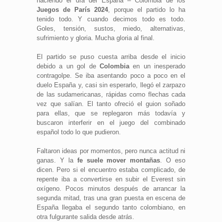
haciendo el día del España – Colombia de los
Juegos de París 2024
, porque el partido lo ha
tenido todo. Y cuando decimos todo es todo.
Goles, tensión, sustos, miedo, alternativas,
sufrimiento y gloria. Mucha gloria al final.
El partido se puso cuesta arriba desde el inicio
debido a un gol de
Colombia
en un inesperado
contragolpe. Se iba asentando poco a poco en el
duelo España y, casi sin esperarlo, llegó el zarpazo
de las sudamericanas, rápidas como flechas cada
vez que salían. El tanto ofreció el guion soñado
para ellas, que se replegaron más todavía y
buscaron interferir en el juego del combinado
español todo lo que pudieron.
Faltaron ideas por momentos, pero nunca actitud ni
ganas. Y la
fe suele mover montañas
. O eso
dicen. Pero si el encuentro estaba complicado, de
repente iba a convertirse en subir el Everest sin
oxígeno. Pocos minutos después de arrancar la
segunda mitad, tras una gran puesta en escena de
España llegaba el segundo tanto colombiano, en
otra fulgurante salida desde atrás.