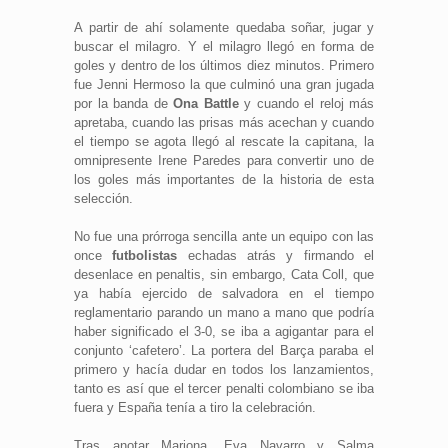
A partir de ahí solamente quedaba soñar, jugar y
buscar el milagro. Y el milagro llegó en forma de
goles y dentro de los últimos diez minutos. Primero
fue Jenni Hermoso la que culminó una gran jugada
por la banda de
Ona Battle
y cuando el reloj más
apretaba, cuando las prisas más acechan y cuando
el tiempo se agota llegó al rescate la capitana, la
omnipresente Irene Paredes para convertir uno de
los goles más importantes de la historia de esta
selección.
No fue una prórroga sencilla ante un equipo con las
once
futbolistas
echadas atrás y firmando el
desenlace en penaltis, sin embargo, Cata Coll, que
ya había ejercido de salvadora en el tiempo
reglamentario parando un mano a mano que podría
haber significado el 3-0, se iba a agigantar para el
conjunto ‘cafetero’. La portera del Barça paraba el
primero y hacía dudar en todos los lanzamientos,
tanto es así que el tercer penalti colombiano se iba
fuera y España tenía a tiro la celebración.
Tras anotar Mariona, Eva Navarro y Salma