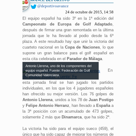
@deportivoavance
24 de octubre de 2015, 14:58
El equipo español ha sido 3º en la 1ª edición del
Campeonato de Europa de Golf Adaptado
,
después de firmar una gran remontada en la última
jornada que le ha llevado al podio desde la 6ª
plaza. A este resultado hay que unir la victoria del
cuarteto nacional en la
Copa de Naciones
, lo que
supone un gran balance para el golf español en
esta cita celebrada en el
Parador de Málaga
.
Antonio Llerena, uno de los componentes del
En
equipo español. Fuente: Federación de Golf
Comunidad Valenciana.
esta jornada final se han jugado los partidos
individuales, en los que los 4 jugadores españoles
han ofrecido su mejor versión. Los 76 golpes de
Antonio Llerena
, unidos a los 78 de
Juan Postigo
y
Felipe Antonio Herranz
, han llevado a
España
a
la 3ª posición con un acumulado de 473 golpes,
solamente 2 más que
Dinamarca
, que ha sido 2ª.
La victoria ha sido para el equipo sueco (459), el
único que ha sido capaz de mejorar los números de