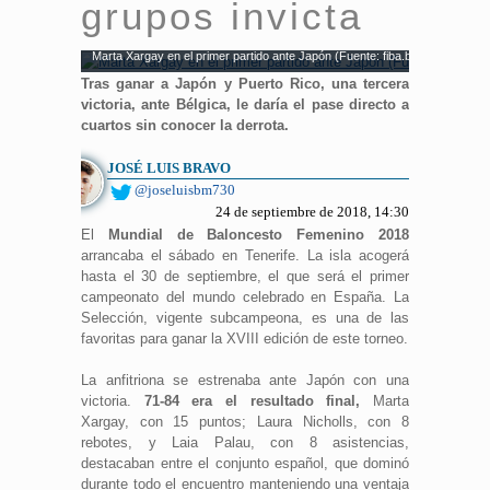
grupos invicta
Marta Xargay en el primer partido ante Japón (Fuente: fiba.basketball).
Tras ganar a Japón y Puerto Rico, una tercera
victoria, ante Bélgica, le daría el pase directo a
cuartos sin conocer la derrota.
JOSÉ LUIS BRAVO
@joseluisbm730
24 de septiembre de 2018, 14:30
El
Mundial de Baloncesto Femenino 2018
arrancaba el sábado en Tenerife. La isla acogerá
hasta el 30 de septiembre, el que será el primer
campeonato del mundo celebrado en España. La
Selección, vigente subcampeona, es una de las
favoritas para ganar la XVIII edición de este torneo.
La anfitriona se estrenaba ante Japón con una
victoria.
71-84 era el resultado final,
Marta
Xargay, con 15 puntos; Laura Nicholls, con 8
rebotes, y Laia Palau, con 8 asistencias,
destacaban entre el conjunto español, que dominó
durante todo el encuentro manteniendo una ventaja