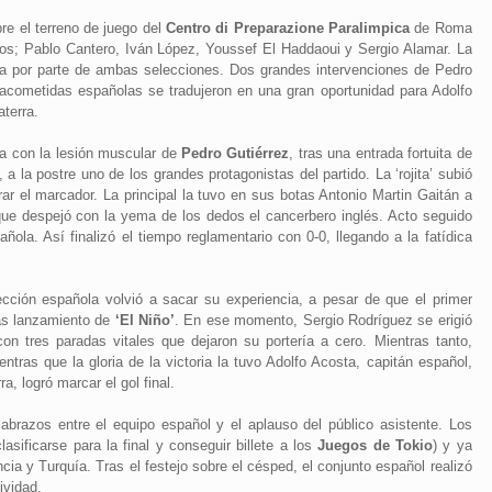
bre el terreno de juego del
Centro di Preparazione Paralimpica
de Roma
palos; Pablo Cantero, Iván López, Youssef El Haddaoui y Sergio Alamar. La
sa por parte de ambas selecciones. Dos grandes intervenciones de Pedro
s acometidas españolas se tradujeron en una gran oportunidad para Adolfo
aterra.
a con la lesión muscular de
Pedro Gutiérrez
, tras una entrada fortuita de
a la postre uno de los grandes protagonistas del partido. La ‘rojita’ subió
rar el marcador. La principal la tuvo en sus botas Antonio Martin Gaitán a
 que despejó con la yema de los dedos el cancerbero inglés. Acto seguido
pañola. Así finalizó el tiempo reglamentario con 0-0, llegando a la fatídica
ección española volvió a sacar su experiencia, a pesar de que el primer
ras lanzamiento de
‘El Niño’
. En ese momento, Sergio Rodríguez se erigió
con tres paradas vitales que dejaron su portería a cero. Mientras tanto,
tras que la gloria de la victoria la tuvo Adolfo Acosta, capitán español,
ra, logró marcar el gol final.
abrazos entre el equipo español y el aplauso del público asistente. Los
asificarse para la final y conseguir billete a los
Juegos de Tokio
) y ya
ncia y Turquía. Tras el festejo sobre el césped, el conjunto español realizó
ividad.