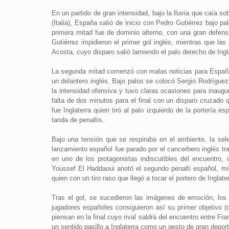
En un partido de gran intensidad, bajo la lluvia que caía so
(Italia), España salió de inicio con Pedro Gutiérrez bajo 
primera mitad fue de dominio alterno, con una gran defen
Gutiérrez impidieron el primer gol inglés, mientras que la
Acosta, cuyo disparo salió lamiendo el palo derecho de Ingl
La segunda mitad comenzó con malas noticias para Españ
un delantero inglés. Bajo palos se colocó Sergio Rodríguez, 
la intensidad ofensiva y tuvo claras ocasiones para inaugu
falta de dos minutos para el final con un disparo cruzado
fue Inglaterra quien tiró al palo izquierdo de la portería es
tanda de penaltis.
Bajo una tensión que se respiraba en el ambiente, la sel
lanzamiento español fue parado por el cancerbero inglés t
en uno de los protagonistas indiscutibles del encuentro, 
Youssef El Haddaoui anotó el segundo penalti español, mien
quien con un tiro raso que llegó a tocar el portero de Inglater
Tras el gol, se sucedieron las imágenes de emoción, los 
jugadores españoles consiguieron así su primer objetivo (cl
piensan en la final cuyo rival saldrá del encuentro entre Fra
un sentido pasillo a Inglaterra como un gesto de gran deport