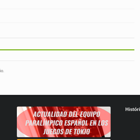
io.
Histór