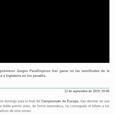
 próximos Juegos Paralímpicos tras ganar en las semifinales de la
a Inglaterra en los penaltis.
22 de septiembre de 2019, 19:00
te domingo para la final del
Campeonato de Europa
, tras derrotar en una
ene doble premio pues, de forma automática, ha conseguido el billete a los
tivos de este torneo.