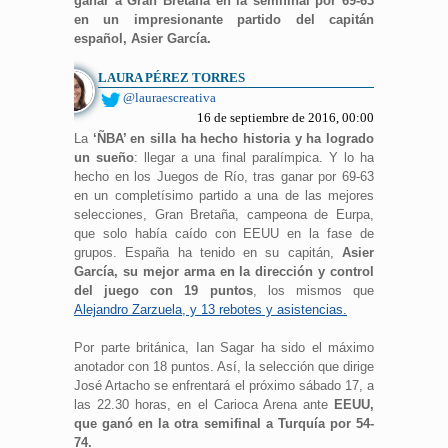
ganar a Gran Bretaña en la semifinal por 69-63
en un impresionante partido del capitán
español, Asier García.
LAURA PÉREZ TORRES
@lauraescreativa
16 de septiembre de 2016, 00:00
La
‘ÑBA’ en silla ha hecho historia y ha logrado
un sueño
: llegar a una final paralímpica. Y lo ha
hecho en los Juegos de Río, tras ganar por 69-63
en un completísimo partido a una de las mejores
selecciones, Gran Bretaña, campeona de Eurpa,
que solo había caído con EEUU en la fase de
grupos. España ha tenido en su capitán,
Asier
García, su mejor arma en la dirección y control
del juego con 19 puntos
, los mismos que
Alejandro Zarzuela, y 13 rebotes y asistencias.
Por parte británica, Ian Sagar ha sido el máximo
anotador con 18 puntos. Así, la selección que dirige
José Artacho se enfrentará el próximo sábado 17, a
las 22.30 horas, en el Carioca Arena ante
EEUU,
que ganó en la otra semifinal a Turquía por 54-
74.