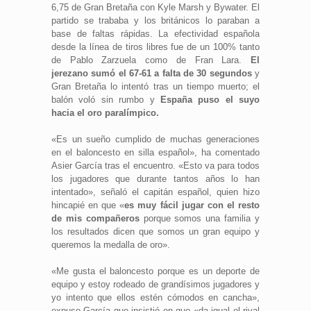
6,75 de Gran Bretaña con Kyle Marsh y Bywater. El
partido se trababa y los británicos lo paraban a
base de faltas rápidas. La efectividad española
desde la línea de tiros libres fue de un 100% tanto
de Pablo Zarzuela como de Fran Lara.
El
jerezano sumó el 67-61 a falta de 30 segundos
y
Gran Bretaña lo intentó tras un tiempo muerto; el
balón voló sin rumbo y
España puso el suyo
hacia el oro paralímpico.
«Es un sueño cumplido de muchas generaciones
en el baloncesto en silla español», ha comentado
Asier García tras el encuentro. «Esto va para todos
los jugadores que durante tantos años lo han
intentado», señaló el capitán español, quien hizo
hincapié en que «
es muy fácil jugar con el resto
de mis compañeros
porque somos una familia y
los resultados dicen que somos un gran equipo y
queremos la medalla de oro».
«Me gusta el baloncesto porque es un deporte de
equipo y estoy rodeado de grandísimos jugadores y
yo intento que ellos estén cómodos en cancha»,
expuso García que insistió en que «da igual el rival