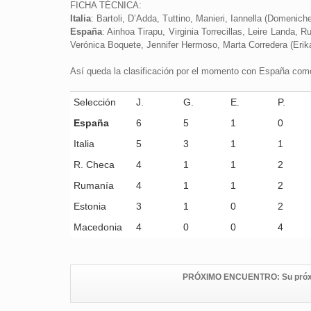
FICHA TÉCNICA:
Italia
: Bartoli, D’Adda, Tuttino, Manieri, Iannella (Domenichet
España
: Ainhoa Tirapu, Virginia Torrecillas, Leire Landa, 
Verónica Boquete, Jennifer Hermoso, Marta Corredera (Erika,
Así queda la clasificación por el momento con España como l
Selección
J.
G.
E.
P.
España
6
5
1
0
Italia
5
3
1
1
R. Checa
4
1
1
2
Rumanía
4
1
1
2
Estonia
3
1
0
2
Macedonia
4
0
0
4
PRÓXIMO ENCUENTRO: Su próximo 