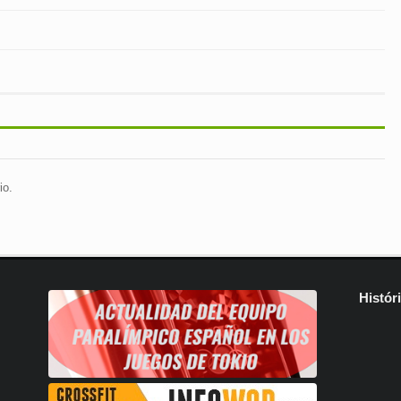
io.
Histór