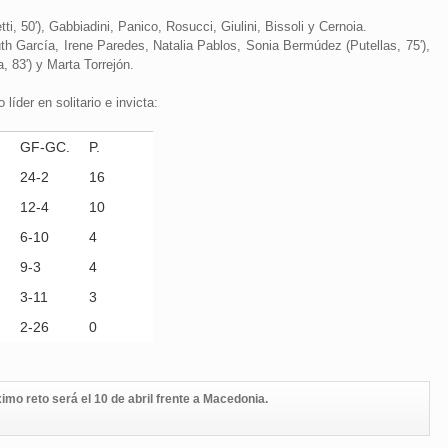
ti, 50′), Gabbiadini, Panico, Rosucci, Giulini, Bissoli y Cernoia.
Ruth García, Irene Paredes, Natalia Pablos, Sonia Bermúdez (Putellas, 75′),
 83′) y Marta Torrejón.
íder en solitario e invicta:
GF-GC.
P.
24-2
16
12-4
10
6-10
4
9-3
4
3-11
3
2-26
0
reto será el 10 de abril frente a Macedonia.