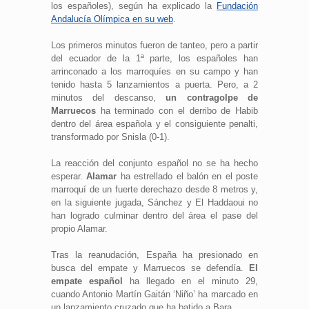
los españoles), según ha explicado la
Fundación
Andalucía Olímpica en su web
.
Los primeros minutos fueron de tanteo, pero a partir
del ecuador de la 1ª parte, los españoles han
arrinconado a los marroquíes en su campo y han
tenido hasta 5 lanzamientos a puerta. Pero, a 2
minutos del descanso,
un contragolpe de
Marruecos
ha terminado con el derribo de Habib
dentro del área española y el consiguiente penalti,
transformado por Snisla (0-1).
La reacción del conjunto español no se ha hecho
esperar.
Alamar
ha estrellado el balón en el poste
marroquí de un fuerte derechazo desde 8 metros y,
en la siguiente jugada, Sánchez y El Haddaoui no
han logrado culminar dentro del área el pase del
propio Alamar.
Tras la reanudación, España ha presionado en
busca del empate y Marruecos se defendía.
El
empate español
ha llegado en el minuto 29,
cuando Antonio Martín Gaitán ‘Niño’ ha marcado en
un lanzamiento cruzado que ha batido a Bara.