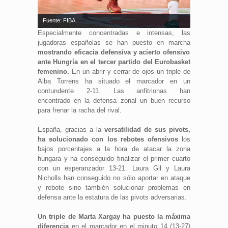
Fuente: FIBA
Especialmente concentradas e intensas, las
jugadoras españolas se han puesto en marcha
mostrando eficacia defensiva y acierto ofensivo
ante Hungría en el tercer partido del Eurobasket
femenino.
En un abrir y cerrar de ojos un triple de
Alba Torrens ha situado el marcador en un
contundente 2-11. Las anfitrionas han
encontrado en la defensa zonal un buen recurso
para frenar la racha del rival.
España, gracias a la
versatilidad de sus pivots,
ha solucionado con los rebotes ofensivos
los
bajos porcentajes a la hora de atacar la zona
húngara y ha conseguido finalizar el primer cuarto
con un esperanzador 13-21. Laura Gil y Laura
Nicholls han conseguido no sólo aportar en ataque
y rebote sino también solucionar problemas en
defensa ante la estatura de las pivots adversarias.
Un triple de Marta Xargay ha puesto la máxima
diferencia
en el marcador en el minuto 14 (13-27)