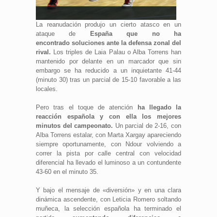
Fuente: FIBA
La reanudación produjo un cierto atasco en un
ataque de
España que no ha
encontrado soluciones ante la defensa zonal del
rival.
Los triples de Laia Palau o Alba Torrens han
mantenido por delante en un marcador que sin
embargo se ha reducido a un inquietante 41-44
(minuto 30) tras un parcial de 15-10 favorable a las
locales.
Pero tras el toque de atención
ha llegado la
reacción española y con ella los mejores
minutos del campeonato.
Un parcial de 2-16, con
Alba Torrens estalar, con Marta Xargay apareciendo
siempre oportunamente, con Ndour volviendo a
correr la pista por calle central con velocidad
diferencial ha llevado el luminoso a un contundente
43-60 en el minuto 35.
Y bajo el mensaje de «diversión» y en una clara
dinámica ascendente, con Leticia Romero soltando
muñeca, la selección española ha terminado el