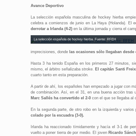
Avance Deportivo
La selección española masculina de hockey hierba empie
celebra a comienzos de junio en La Haya (Holanda). El e
derrotar a Irlanda (4-2)
en la última jornada y cierra el cam
La selección española de hockey hierba. Fuente: RFEH
imprecisiones, donde
las ocasiones sólo llegaban desde 
Hasta 3 ha tenido España en los primeros 27 minutos, sien
mismo, el árbitro señalizaba stroke.
El capitán Santi Freix
cuarto tanto en esta preparación.
A partir de ahí, los españoles han empezado a jugar con má
de combinación. Así, en el 31, en una buena acción tras 
Marc Sallés ha convertido el 2-0
con el que se llegaba al
En la segunda parte, de otro robo en la izquierda y varios
colado por la escuadra (3-0).
Irlanda ha reaccionado tímidamente y hacía el 3-1 de pe
vuelto a poner tierra de por medio. El joven
Ricardo Sánche