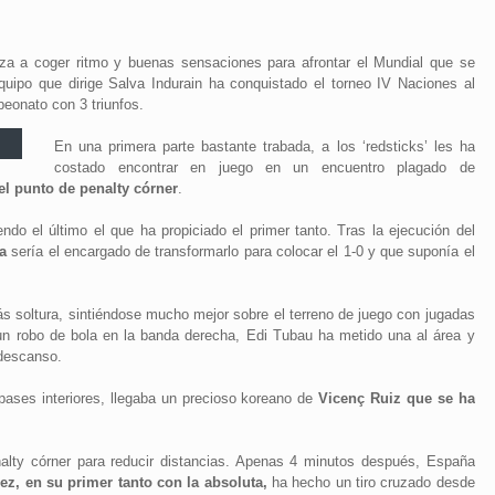
za a coger ritmo y buenas sensaciones para afrontar el Mundial que se
quipo que dirige Salva Indurain ha conquistado
el torneo IV Naciones al
peonato con 3 triunfos.
En una primera parte bastante trabada, a los ‘redsticks’ les ha
costado encontrar en juego en un encuentro plagado de
el punto de penalty córner
.
do el último el que ha propiciado el primer tanto. Tras la ejecución del
a
sería el encargado de transformarlo para colocar el 1-0 y que suponía el
s soltura, sintiéndose mucho mejor sobre el terreno de juego con jugadas
un robo de bola en la banda derecha, Edi Tubau ha metido una al área y
 descanso.
 pases interiores, llegaba un precioso koreano de
Vicenç Ruiz que se ha
nalty córner para reducir distancias. Apenas 4 minutos después, España
z, en su primer tanto con la absoluta,
ha hecho un tiro cruzado desde