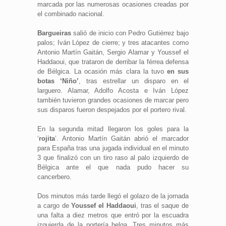
marcada por las numerosas ocasiones creadas por
el combinado nacional.
Bargueiras
salió de inicio con Pedro Gutiérrez bajo
palos; Iván López de cierre; y tres atacantes como
Antonio Martín Gaitán, Sergio Alamar y Youssef el
Haddaoui, que trataron de derribar la férrea defensa
de Bélgica. La ocasión más clara la tuvo
en sus
botas ‘Niño’
, tras estrellar un disparo en el
larguero. Alamar, Adolfo Acosta e Iván López
también tuvieron grandes ocasiones de marcar pero
sus disparos fueron despejados por el portero rival.
En la segunda mitad llegaron los goles para la
‘
rojita
’. Antonio Martín Gaitán abrió el marcador
para España tras una jugada individual en el minuto
3 que finalizó con un tiro raso al palo izquierdo de
Bélgica ante el que nada pudo hacer su
cancerbero.
Dos minutos más tarde llegó el golazo de la jornada
a cargo de
Youssef el Haddaoui
, tras el saque de
una falta a diez metros que entró por la escuadra
izquierda de la portería belga. Tres minutos más