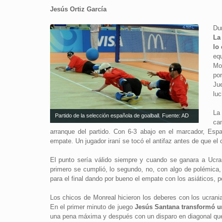
Jesús Ortiz García
Dur
La
lo
eq
Mo
po
Ju
luc
La
Partido de la selección española de goalball. Fuente: AD
ca
arranque del partido. Con 6-3 abajo en el marcador, Espa
empate. Un jugador iraní se tocó el antifaz antes de que el c
El punto sería válido siempre y cuando se ganara a Ucra
primero se cumplió, lo segundo, no, con algo de polémica,
para el final dando por bueno el empate con los asiáticos,
Los chicos de Monreal hicieron los deberes con los ucrania
En el primer minuto de juego
Jesús Santana transformó un
una pena máxima y después con un disparo en diagonal que 