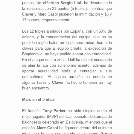
puntos.
Un eléctrico Sergio Llull
ha desatascado
la zona rival con 21 puntos (5 triples), mientras que
Claver y Marc Gasol pusieron la intimidación y 16 y
17 puntos, respectivamente.
Los 12 triples anotados por España, con un 50% de
acierto, y la concentración del equipo, que no ha
perdido ningún balón en la primera mitad, han sido
claves para que al equipo croata, a excepción de
Bogdanovic, no haya podido anotar con comodidad.
En el ataque contra zona, Llull ha sido el encargado
de abrir la lata con su enorme acierto, además de
aportar agresividad atrás y contagiar a sus
compañeros. El equipo también ha corrido en
algunas fases y
Claver
ha hecho también un muy
buen encuentro.
Marc en el 5 ideal
El francés
Tony
Parker
ha sido elegido como el
mejor jugador (MVP) del Campeonato de Europa de
baloncesto celebrado en Eslovenia, mientras que el
español
Marc
Gasol
ha figurado dentro del quinteto
ideal que lo han completado el esloveno
Goran