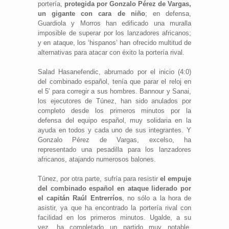
portería,
protegida por Gonzalo Pérez de Vargas,
un gigante con cara de niño
; en defensa,
Guardiola y Morros han edificado una muralla
imposible de superar por los lanzadores africanos;
y en ataque, los ‘hispanos’ han ofrecido multitud de
alternativas para atacar con éxito la portería rival.
Salad Hasanefendic, abrumado por el inicio (4:0)
del combinado español, tenía que parar el reloj en
el 5′ para corregir a sus hombres. Bannour y Sanai,
los ejecutores de Túnez, han sido anulados por
completo desde los primeros minutos por la
defensa del equipo español, muy solidaria en la
ayuda en todos y cada uno de sus integrantes. Y
Gonzalo Pérez de Vargas, excelso, ha
representado una pesadilla para los lanzadores
africanos, atajando numerosos balones.
Túnez, por otra parte, sufría para resistir
el empuje
del combinado español en ataque liderado por
el capitán Raúl Entrerríos
, no sólo a la hora de
asistir, ya que ha encontrado la portería rival con
facilidad en los primeros minutos. Ugalde, a su
vez, ha completado un partido muy notable,