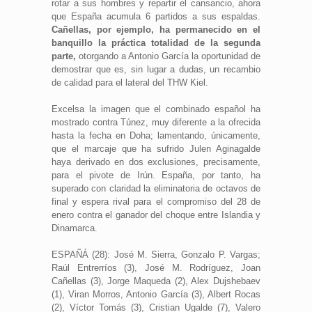
rotar a sus hombres y repartir el cansancio, ahora
que España acumula 6 partidos a sus espaldas.
Cañellas, por ejemplo, ha permanecido en el
banquillo la práctica totalidad de la segunda
parte,
otorgando a Antonio García la oportunidad de
demostrar que es, sin lugar a dudas, un recambio
de calidad para el lateral del THW Kiel.
Excelsa la imagen que el combinado español ha
mostrado contra Túnez, muy diferente a la ofrecida
hasta la fecha en Doha; lamentando, únicamente,
que el marcaje que ha sufrido Julen Aginagalde
haya derivado en dos exclusiones, precisamente,
para el pivote de Irún. España, por tanto, ha
superado con claridad la eliminatoria de octavos de
final y espera rival para el compromiso del 28 de
enero contra el ganador del choque entre Islandia y
Dinamarca.
ESPAÑÁ (28): José M. Sierra, Gonzalo P. Vargas;
Raúl Entrerríos (3), José M. Rodríguez, Joan
Cañellas (3), Jorge Maqueda (2), Alex Dujshebaev
(1), Viran Morros, Antonio García (3), Albert Rocas
(2), Víctor Tomás (3), Cristian Ugalde (7), Valero