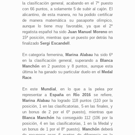
la clasificación general, acabando en el 7º puesto
con 66 puntos, a solamente 5 de subir al cajón. El
alicantino, de esta manera, no ha podido certificar
de manera matemática su pasaporte olímpico,
aunque lo tiene muy favorable, ya que el 2º
regatista español ha sido
Juan Manuel Moreno
en
15ª posición, mientras que un puesto por detrás ha
finalizado
Sergi Escandell
.
En categoría femenina,
Marina Alabau
ha sido 6ª
en la clasificación general, superando a
Blanca
Manchón
en 2 puestos y 8 puntos, aunque esta
última le ha ganado su particular duelo en el
Medal
Race
.
En este
Mundial
, en lo que a la pelea por
representar a
España
en
Río 2016
se refiere,
Marina Alabau
ha logrado 118 puntos (110 por la
posición, 1 en las clasificatorias, 5 en las finales, y
un bonus de 2 por el 6º puesto), mientras que
Blanca Manchón
ha conseguido 112 (106 por la
posición, 4 en las clasificatorias, 1 en la Medal y
un bonus de 1 por el 8º puesto).
Manchón
deberá
de recuperar esos 6 puntos de diferencia en la