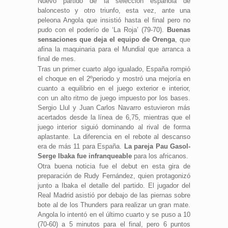
Nuevo partido de la selección española de
baloncesto y otro triunfo, esta vez, ante una
peleona Angola que insistió hasta el final pero no
pudo con el poderío de ‘La Roja’ (79-70).
Buenas
sensaciones que deja el equipo de Orenga
, que
afina la maquinaria para el Mundial que arranca a
final de mes.
Tras un primer cuarto algo igualado, España rompió
el choque en el 2ºperiodo y mostró una mejoría en
cuanto a equilibrio en el juego exterior e interior,
con un alto ritmo de juego impuesto por los bases.
Sergio Llul y Juan Carlos Navarro estuvieron más
acertados desde la línea de 6,75, mientras que el
juego interior siguió dominando al rival de forma
aplastante. La diferencia en el rebote al descanso
era de más 11 para España.
La pareja Pau Gasol-
Serge Ibaka fue infranqueable
para los africanos.
Otra buena noticia fue el debut en esta gira de
preparación de Rudy Fernández, quien protagonizó
junto a Ibaka el detalle del partido. El jugador del
Real Madrid asistió por debajo de las piernas sobre
bote al de los Thunders para realizar un gran mate.
Angola lo intentó en el último cuarto y se puso a 10
(70-60) a 5 minutos para el final, pero 6 puntos