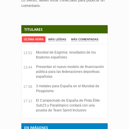
Lo siento, debes estar
conectado
para publicar un
comentario.
TITULARES
ÚLTIMA HORA
MÁS LEÍDAS
MÁS COMENTADAS
Mundial de Esgrima: resultados de los
13:52
tiradores españoles
Presentan el nuevo modelo de financiación
13:44
pública para las federaciones deportivas
españolas
3 metales para España en el Mundial de
17:38
Piragüismo
El Campeonato de España de Pista Élite-
17:12
Sub23 y Paralímpico contará con una
prueba de Team Sprint Inclusivo
EN IMÁGENES