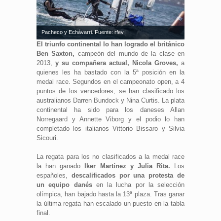
Pacheco y Echávarri. Fuente: rfev
El triunfo continental lo han logrado el británico
Ben Saxton,
campeón del mundo de la clase en
2013,
y su compañera actual, Nicola Groves,
a
quienes les ha bastado con la 5ª posición en la
medal race. Segundos en el campeonato open, a 4
puntos de los vencedores, se han clasificado los
australianos Darren Bundock y Nina Curtis. La plata
continental ha sido para los daneses Allan
Norregaard y Annette Viborg y el podio lo han
completado los italianos Vittorio Bissaro y Silvia
Sicouri.
La regata para los no clasificados a la medal race
la han ganado
Iker Martínez y Julia Rita.
Los
españoles,
descalificados por una protesta de
un equipo danés
en la lucha por la selección
olímpica, han bajado hasta la 13ª plaza. Tras ganar
la última regata han escalado un puesto en la tabla
final.