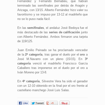
Fernández y Fernando Bernabéu, que habían
terminado las semifinales por detrás de Aragón y
Arizaga, con 13/15. Alberto Fernández hizo valer su
favoritismo y se impuso por 13-12 al madrileño que
no se lo puso nada fácil.
En las
semifinales
, el andaluz José Bedoya fue el
más destacado de las
s
eries de calificación
junto
con Alberto Fernández. Ambos firmaron una tarjeta
de 119/125.
Juan Emilio Peinado se ha proclamado vencedor
de la
2ª categoría
, tras ganar el duelo por el
oro
a
José M.Navarro con un pleno (15/15). En
3ª
categoría
venció el madrileño Francisco García
Caballero tras imponerse en el duelo por el oro a
Iván Moreno por 13-8.
En
4ª c
ategoría
, Silvestre Vera ha sido el ganador
con un 12-10 obtenido en la final por el oro frente al
castellano manchego José Luis Salas.