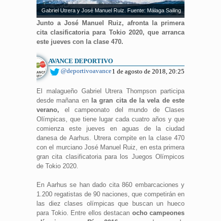
Gabriel Utrera y José Manuel Ruiz. Fuente: Málaga Sailing
Junto a José Manuel Ruiz, afronta la primera
cita clasificatoria para Tokio 2020, que arranca
este jueves con la clase 470.
AVANCE DEPORTIVO
@deportivoavance
1 de agosto de 2018, 20:25
El malagueño Gabriel Utrera Thompson participa
desde mañana en
la gran cita de la vela de este
verano,
el campeonato del mundo de Clases
Olímpicas, que tiene lugar cada cuatro años y que
comienza este jueves en aguas de la ciudad
danesa de Aarhus. Utrera compite en la clase 470
con el murciano José Manuel Ruiz, en esta primera
gran cita clasificatoria para los Juegos Olímpicos
de Tokio 2020.
En Aarhus se han dado cita 860 embarcaciones y
1.200 regatistas de 90 naciones, que competirán en
las diez clases olímpicas que buscan un hueco
para Tokio. Entre ellos destacan
ocho campeones