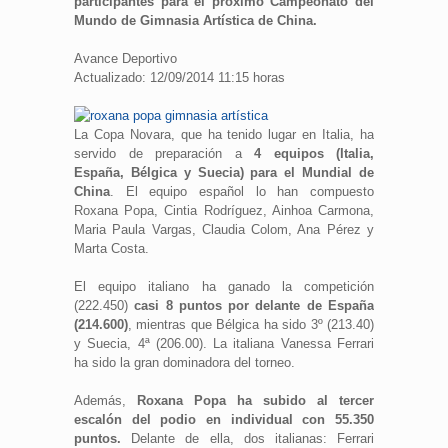
participantes para el próximo Campeonato del
Mundo de Gimnasia Artística de China.
Avance Deportivo
Actualizado: 12/09/2014 11:15 horas
La Copa Novara, que ha tenido lugar en Italia, ha
servido de preparación a
4 equipos (Italia,
España, Bélgica y Suecia) para el Mundial de
China
. El equipo español lo han compuesto
Roxana Popa, Cintia Rodríguez, Ainhoa ​​Carmona,
Maria Paula Vargas, Claudia Colom, Ana Pérez y
Marta Costa.
El equipo italiano ha ganado la competición
(222.450)
casi 8 puntos por delante de España
(214.600)
, mientras que Bélgica ha sido 3º (213.40)
y Suecia, 4ª (206.00). La italiana Vanessa Ferrari
ha sido la gran dominadora del torneo.
Además,
Roxana Popa ha subido al tercer
escalón del podio en individual con 55.350
puntos.
Delante de ella, dos italianas: Ferrari