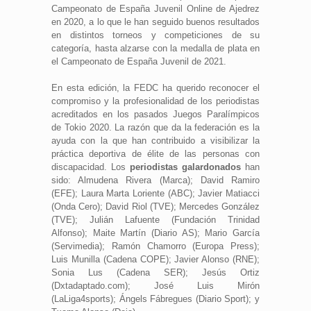
Campeonato de España Juvenil Online de Ajedrez
en 2020, a lo que le han seguido buenos resultados
en distintos torneos y competiciones de su
categoría, hasta alzarse con la medalla de plata en
el Campeonato de España Juvenil de 2021.
En esta edición, la FEDC ha querido reconocer el
compromiso y la profesionalidad de los periodistas
acreditados en los pasados Juegos Paralímpicos
de Tokio 2020. La razón que da la federación es la
ayuda con la que han contribuido a visibilizar la
práctica deportiva de élite de las personas con
discapacidad. Los
periodistas galardonados
han
sido: Almudena Rivera (Marca); David Ramiro
(EFE); Laura Marta Loriente (ABC); Javier Matiacci
(Onda Cero); David Riol (TVE); Mercedes González
(TVE); Julián Lafuente (Fundación Trinidad
Alfonso); Maite Martín (Diario AS); Mario García
(Servimedia); Ramón Chamorro (Europa Press);
Luis Munilla (Cadena COPE); Javier Alonso (RNE);
Sonia Lus (Cadena SER); Jesús Ortiz
(Dxtadaptado.com); José Luis Mirón
(LaLiga4sports); Ángels Fábregues (Diario Sport); y