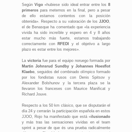
Según
Vigo
«hubiese sido ideal entrar entre los
8
primeros
para meternos en la final, pero a pesar
de ello estamos contentos con la posición
obtenida». Respecto a su valoración de los
JJOO
,
el de Benasque ha comentado que «la experiencia
vivida ha sido increíble y espero en 4 y 8 años
estar mucho más fuerte, estamos trabajando
correctamente con
RFEDI
y el objetivo a largo
plazo es estar entre los mejores».
La
victoria
fue para el equipo noruego formada por
Martin Johnsrud Sundby y Johannes Hoesflot
Klaebo
, seguidos del combinado olímpico formado
por los fondistas rusos con Denis Spitsov y
Alexander Bolshunov y la tercera plaza se la
llevaron los franceses con Maurice Manificat y
Richard Jouve.
Respecto a los 50 km clásico, que se disputarán el
día 24 y cerrarán la participación española en estos
JJOO, Rojo ha manifestado que está «
ilusionado
y más tras las sensaciones vividas en el team
sprint a pesar de que és una prueba radicalmente