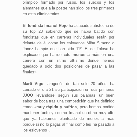
olímpico formado por rusos, los suecos y los
alemanes que a la postre han sido los tres primeros
en esta eliminatoria».
El fondista Imanol Rojo
ha acabado satisfecho de
su top 20 sabiendo que se había batido con
fondistas que en carreras individuales están por
delante de él como los eslovenos Miha Simenc o
Janez Lampic que han sido 11º. El de Tolosa ha
explicado que ha ido «
de menos a más
en una
carrera con un ritmo altísimo donde hemos
quedado a solo dos posiciones de pasar a las
finales».
Martí Vigo
, aragonés de tan solo 20 años, ha
cerrado el día 21 su participación en sus primeros
JJOO
llevándose, según sus palabras, un buen
sabor de boca tras una competición que ha definido
como «
muy rápida y sufrida
, pero hemos podido
mantener tanto yo como Imanol un ritmo muy alto
que ya habíamos planteado de menos a más
porqué si no lo pagas al final como les ha pasado a
los eslovenos».