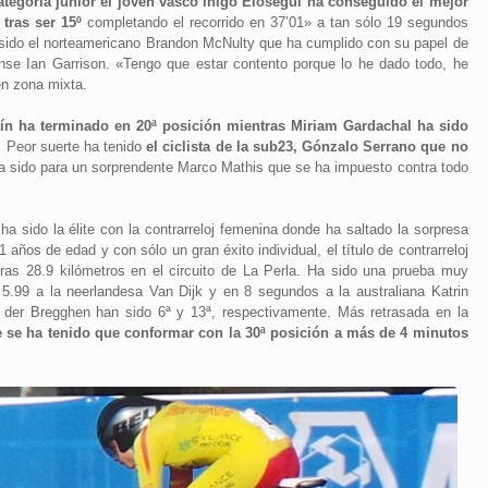
ategoría júnior el joven vasco Iñigo Elosegui ha conseguido el mejor
 tras ser 15º
completando el recorrido en 37’01» a tan sólo 19 segundos
a sido el norteamericano Brandon McNulty que ha cumplido con su papel de
ense Ian Garrison. «Tengo que estar contento porque lo he dado todo, he
n zona mixta.
tín ha terminado en 20ª posición mientras Miriam Gardachal ha sido
 Peor suerte ha tenido
el ciclista de la sub23, Gónzalo Serrano que no
 sido para un sorprendente Marco Mathis que se ha impuesto contra todo
ha sido la élite con la contrarreloj femenina donde ha saltado la sorpresa
años de edad y con sólo un gran éxito individual, el título de contrarreloj
tras 28.9 kilómetros en el circuito de La Perla. Ha sido una prueba muy
.99 a la neerlandesa Van Dijk y en 8 segundos a la australiana Katrin
 der Bregghen han sido 6ª y 13ª, respectivamente. Más retrasada en la
e se ha tenido que conformar con la 30ª posición a más de 4 minutos