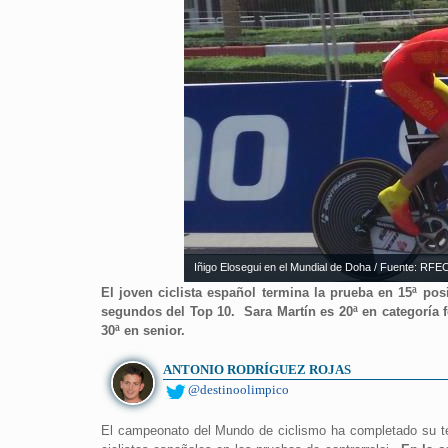
Iñigo Elosegui en el Mundial de Doha / Fuente: RFE
El joven ciclista español termina la prueba en 15ª po
segundos del Top 10. Sara Martín es 20ª en categoría 
30ª en senior.
ANTONIO RODRÍGUEZ ROJAS
@destinoolimpico
El campeonato del Mundo de ciclismo ha completado su ter