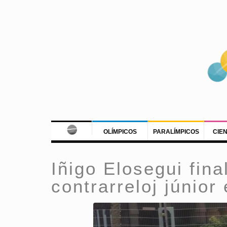
OLÍMPICOS
PARALÍMPICOS
CIE
Iñigo Elosegui fina
contrarreloj júnior