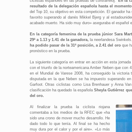
ciclistas españoles en las pruebas de contrarreloj.
En la c
resultado de la delegación española hasta el momento
del Top 10, su objetivo en esta competición. El ganador h
favorito superando al danés Mikkel Bjerg y al estadounid
acabado muerto. Ha sido muy duro» aseguraba el español e
En la categoría femenina de la prueba júnior Sara Mar
29ª a 1.13 y 1.41 de la ganadora,
la neerlandesa Swinkels.
ha podido pasar de la 31ª posición, a 2.41 del oro
que ha
pronóstico en la prueba.
La siguiente categoría en entrar en acción en esta jornada 
con el triunfo de la norteamericana Amber Neben que con 41 
en el Mundial de Varese 2008, ha conseguido la victoria 
disputada en la que Neben se ha impuesto superando en 5
Garfoot. Otras ciclistas como Lisa Brenhauer y Anna Van
clasificación ha quedado la española
Sheyla Gutiérrez qu
del oro.
Al finalizar la prueba la ciclista riojana
comentaba a los medios de la RFEC que «ha
sido una crono de mover mucho desarrollo. He
dado todo lo que tenía. Al final se ha hecho
muy dura por el calor y por el aire». «Lo más