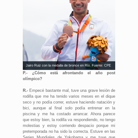
Jairo Ruiz con la medalla de bronce en Río. Fuente: CPE
P.- ¿Cómo está afrontando el año post
olímpico?
R.-
Empecé bastante mal, tuve una grave lesión de
rodilla que me ha tenido varios meses en el dique
seco y no podía correr, estuve haciendo natación y
bici, aunque al final solo podía entrenar en la
piscina y me ha costado arrancar. Ahora parece
que estoy bien, la rodilla va respondiendo, no tengo
molestias y estoy corriendo despacio porque mi
pretemporada no ha sido la correcta. Estuve en las
Series Mundiales de Yokohama y me tuve que