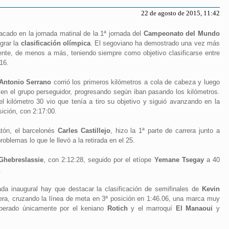
22 de agosto de 2015, 11:42
cado en la jornada matinal de la 1ª jornada del
Campeonato del Mundo
grar la
clasificación olímpica
. El segoviano ha demostrado una vez más
gente, de menos a más, teniendo siempre como objetivo clasificarse entre
16.
Antonio Serrano
corrió los primeros kilómetros a cola de cabeza y luego
 en el grupo perseguidor, progresando según iban pasando los kilómetros.
del kilómetro 30 vio que tenía a tiro su objetivo y siguió avanzando en la
sición, con 2:17:00.
atón, el barcelonés
Carles Castillejo
, hizo la 1ª parte de carrera junto a
oblemas lo que le llevó a la retirada en el 25.
Ghebreslassie
, con 2:12:28, seguido por el etíope
Yemane Tsegay
a 40
.
da inaugural hay que destacar la clasificación de semifinales de
Kevin
era, cruzando la línea de meta en 3ª posición en 1:46.06, una marca muy
uperado únicamente por el keniano
Rotich
y el marroquí
El Manaoui
y