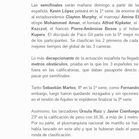
Las
semifinales
serán mañana domingo a partir de la
española.
Kevin López
peleará en la 1ª serie, de enorme dif
al estadounidense
Clayton Murphy
, el marroquí
Amine E
etíope
Mohammed Aman
, el keniata
Alfred Kipketer
, el
Kszczot
, el francés
Pierre-Ambroise Bosse
y el hola
Kupers
. El discípulo de Paco Gil parte con la 5ª mejor m
de los participantes. Se clasifican los 2 primeros de cada
mejores tiempos del global de las 3 carreras.
Lo más
decepcionante
de la actuación española ha llegad
metros obstáculos
, prueba en la que los 3 españoles s
fuera en las calificatorias, que daban pasaporte directo 
pasar por semifinales.
Tanto
Sebastián Martos
, 8º en la 1ª serie, como
Fernando
embargo, luego fueron quedando rezagados y sin opciones d
en el tendón de Aquiles le impidieron finalizar la 3ª serie.
Asimismo, los lanzadores
Úrsula Ruiz
y
Javier Cienfueg
23º en la calificación de peso con 16,36, a más de 1 metro
Por su parte, el plusmarquista nacional de martillo se fu
había lanzado en este año y que le hubieran dado el pase a
ronda de clasificación..