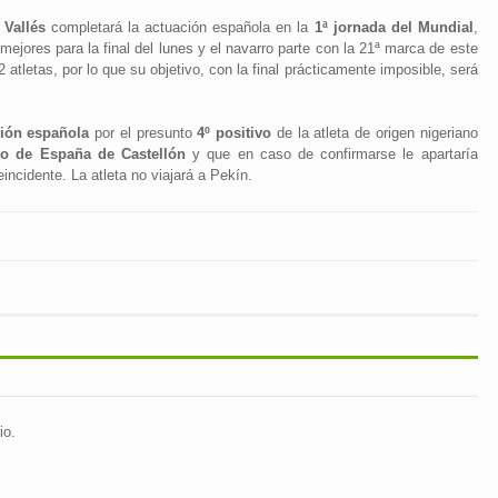
 Vallés
completará la actuación española en la
1ª jornada del Mundial
,
mejores para la final del lunes y el navarro parte con la 21ª marca de este
 atletas, por lo que su objetivo, con la final prácticamente imposible, será
ción española
por el presunto
4º positivo
de la atleta de origen nigeriano
o de España de Castellón
y que en caso de confirmarse le apartaría
eincidente. La atleta no viajará a Pekín.
io.