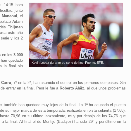
s 14:15 hora
icultad, junto
l Manaoui
, el
 polaco
Adam
ndés
Thijmen
arca este año
 serie y los 2
o en los
3.000
e han quedado
Kevin López durante su serie de hoy. Fuente: EFE.
a la final sin
 Carro
, 7º en la 2ª, han asumido el control en los primeros compases. Sin
e entrar en la final. Peor le fue a
Roberto Aláiz
, al que unos problemas
os
también han quedado muy lejos de la final. La 1ª ha ocupado el puesto
 de su mejor marca de esta temporada, realizada en pista cubierta (17,68).
e hasta 70,96 en su último lanzamiento, muy por debajo de los 74,76 que
 la final. Al final el de Montijo (Badajoz) ha sido 29º y penúltimo en la