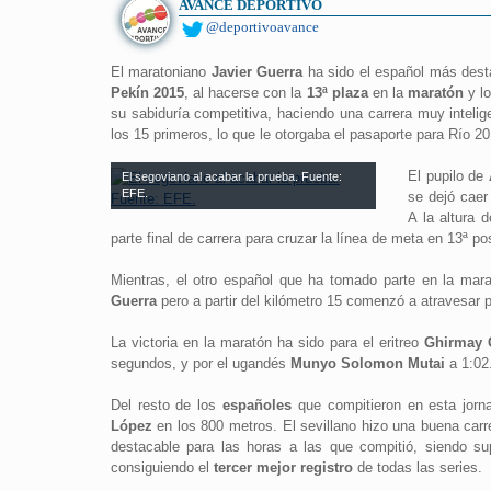
AVANCE DEPORTIVO
@deportivoavance
El maratoniano
Javier Guerra
ha sido el español más desta
Pekín 2015
, al hacerse con la
13ª plaza
en la
maratón
y lo
su sabiduría competitiva, haciendo una carrera muy inteli
los 15 primeros, lo que le otorgaba el pasaporte para Río 20
El pupilo de
El segoviano al acabar la prueba. Fuente:
EFE.
se dejó caer
A la altura 
parte final de carrera para cruzar la línea de meta en 13ª po
Mientras, el otro español que ha tomado parte en la mar
Guerra
pero a partir del kilómetro 15 comenzó a atravesar pr
La victoria en la maratón ha sido para el eritreo
Ghirmay 
segundos, y por el ugandés
Munyo Solomon Mutai
a 1:02
Del resto de los
españoles
que compitieron en esta jorna
López
en los 800 metros. El sevillano hizo una buena carr
destacable para las horas a las que compitió, siendo s
consiguiendo el
tercer mejor registro
de todas las series.