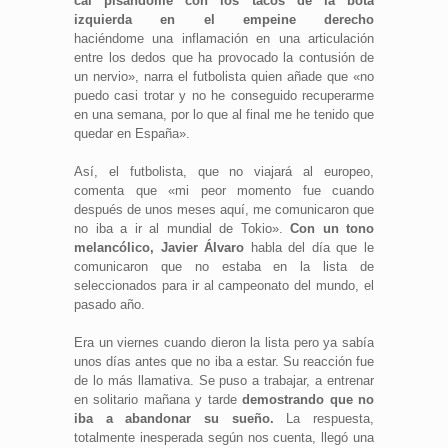
caí pisándome con los tacos de la bota
izquierda en el empeine derecho
haciéndome una inflamación en una articulación
entre los dedos que ha provocado la contusión de
un nervio», narra el futbolista quien añade que «no
puedo casi trotar y no he conseguido recuperarme
en una semana, por lo que al final me he tenido que
quedar en España».
Así, el futbolista, que no viajará al europeo,
comenta que «mi peor momento fue cuando
después de unos meses aquí, me comunicaron que
no iba a ir al mundial de Tokio».
Con un tono
melancólico, Javier Álvaro
habla del día que le
comunicaron que no estaba en la lista de
seleccionados para ir al campeonato del mundo, el
pasado año.
Era un viernes cuando dieron la lista pero ya sabía
unos días antes que no iba a estar. Su reacción fue
de lo más llamativa. Se puso a trabajar, a entrenar
en solitario mañana y tarde
demostrando que no
iba a abandonar su sueño.
La respuesta,
totalmente inesperada según nos cuenta, llegó una