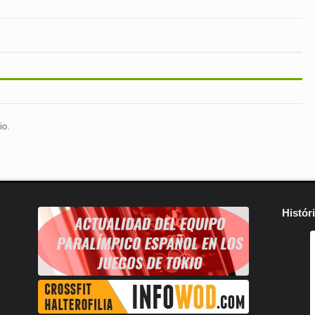
io.
Histór