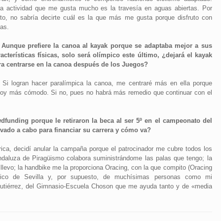
ra actividad que me gusta mucho es la travesía en aguas abiertas. Por
nto, no sabría decirte cuál es la que más me gusta porque disfruto con
das.
- Aunque prefiere la canoa al kayak porque se adaptaba mejor a sus
racterísticas físicas, solo será olímpico este último, ¿dejará el kayak
ra centrarse en la canoa después de los Juegos?
-
Si logran hacer paralímpica la canoa, me centraré más en ella porque
toy más cómodo. Si no, pues no habrá más remedio que continuar con el
funding porque le retiraron la beca al ser 5º en el campeonato del
ado a cabo para financiar su carrera y cómo va?
ica, decidí anular la campaña porque el patrocinador me cubre todos los
ndaluza de Piragüismo colabora suministrándome las palas que tengo; la
evo; la handbike me la proporciona Oracing, con la que compito (Oracing
tico de Sevilla y, por supuesto, de muchísimas personas como mi
l Gutiérrez, del Gimnasio-Escuela Choson que me ayuda tanto y de «media