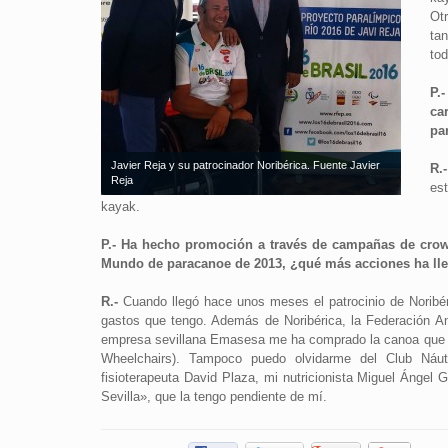
Ot
ta
to
P.
ca
pa
Javier Reja y su patrocinador Noribérica. Fuente Javier
R.
Reja
es
kayak.
P.- Ha hecho promoción a través de campañas de crowd
Mundo de paracanoe de 2013, ¿qué más acciones ha llev
R.-
Cuando llegó hace unos meses el patrocinio de Noribér
gastos que tengo. Además de Noribérica, la Federación A
empresa sevillana Emasesa me ha comprado la canoa que ll
Wheelchairs). Tampoco puedo olvidarme del Club Náu
fisioterapeuta David Plaza, mi nutricionista Miguel Ánge
Sevilla», que la tengo pendiente de mí.