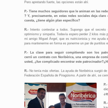
Pero apretando fuerte, las opciones están ahí.
P.- Tiene muchos seguidores que le animan en las redes
? Y, precisamente, en estas redes sociales deja claro 
cuesta, ¿tiene algún plan específico?
R.-
Intento contestar a todos. Supongo que el secreto 
optimismo y simpatía. Todavía espero perder 2 kilos más p
mi amigo Miguel Ángel, que es nutricionista y me ayuda 
para mantenerme en forma es ponerme un par de puntitos e
P.- La clave para seguir compitiendo son los patr
cerró un contrato con Noribérica, una empresa de comi
usted, ¿fue complicado encontrar este patrocinador?¿H
R.-
No tenía más ofertas. La ayuda de Noribérica surgió de
Federación Española de Piragüismo. A partir de ahí, se cerr
P.
ci
¿q
R.
ka