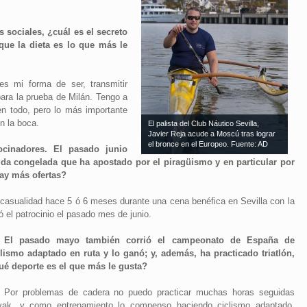
 sociales, ¿cuál es el secreto
que la dieta es lo que más le
es mi forma de ser, transmitir
ara la prueba de Milán. Tengo a
en todo, pero lo más importante
n la boca.
El palista del Club Náutico Sevilla,
Javier Reja acude a Moscú tras lograr
el bronce en el Europeo. Fuente: AD
ocinadores. El pasado junio
da congelada que ha apostado por el piragüismo y en particular por
ay más ofertas?
 casualidad hace 5 ó 6 meses durante una cena benéfica en Sevilla con la
ó el patrocinio el pasado mes de junio.
- El pasado mayo también corrió el campeonato de España de
clismo adaptado en ruta y lo ganó; y, además, ha practicado triatlón,
ué deporte es el que más le gusta?
-
Por problemas de cadera no puedo practicar muchas horas seguidas
yak, y como entrenamiento lo compenso haciendo ciclismo adaptado.