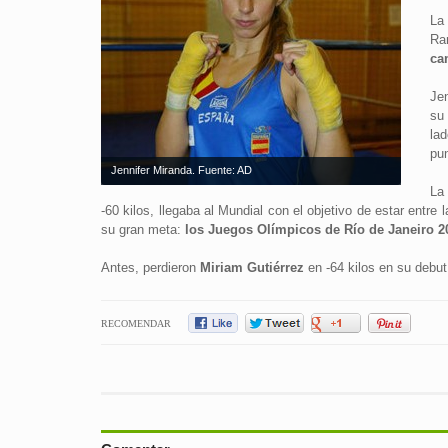
La
Ra
ca
Je
su
la
pu
Jennifer Miranda. Fuente: AD
La
-60 kilos, llegaba al Mundial con el objetivo de estar entr
su gran meta:
los Juegos Olímpicos de Río de Janeiro 2
Antes, perdieron
Miriam Gutiérrez
en -64 kilos en su debu
RECOMENDAR