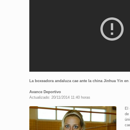
La boxeadora andaluza cae ante la china Jinhua Yin en
Avance Deportivo
Actualizado: 20/11/2014 11:40 horas
El
de
ún
cae