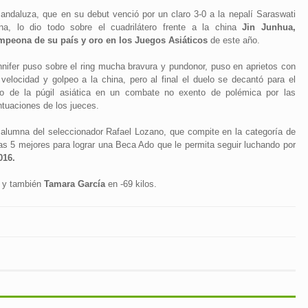
 andaluza, que en su debut venció por un claro 3-0 a la nepalí Saraswati
na, lo dio todo sobre el cuadrilátero frente a la china
Jin Junhua,
mpeona de su país y oro en los Juegos Asiáticos
de este año.
nnifer puso sobre el ring mucha bravura y pundonor, puso en aprietos con
 velocidad y golpeo a la china, pero al final el duelo se decantó para el
do de la púgil asiática en un combate no exento de polémica por las
ntuaciones de los jueces.
 alumna del seleccionador Rafael Lozano, que compite en la categoría de
e las 5 mejores para lograr una Beca Ado que le permita seguir luchando por
016.
t y también
Tamara García
en -69 kilos.