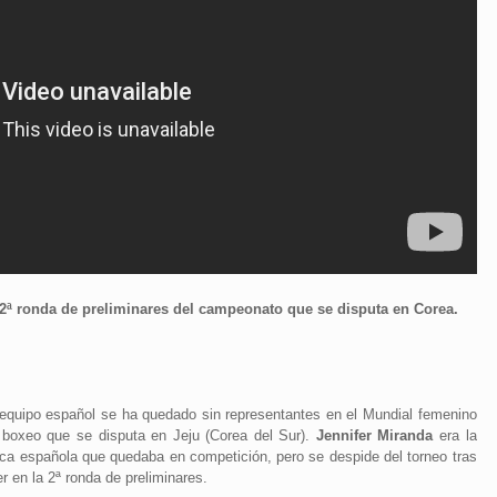
 2ª ronda de preliminares del campeonato que se disputa en Corea.
 equipo español se ha quedado sin representantes en el Mundial femenino
 boxeo que se disputa en Jeju (Corea del Sur).
Jennifer Miranda
era la
ica española que quedaba en competición, pero se despide del torneo tras
r en la 2ª ronda de preliminares.