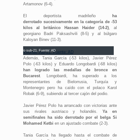
Artamonov (6-4).
El deportista madrileño
ha
derrotado sucesivamente en la categoría de -53
kilos al británico Hassan Haider (14-2)
, al
georgiano Badri Paksashvili (8-5) y al búlgaro
Kaloyan Binev (11-3).
la de taekwondo sub-21. Fuente: AD
Además, Tania García (-53 kilos), Javier Pérez
Polo (-63 kilos) y Eduardo Longobardi (-68 kilos)
han logrado las medallas de bronce en
Bucarest
. Longobardi, ha superado a los
representantes de Bielorrusia, Turquía y
Montenegro pero ha caído con el polaco Karol
Robak (6-9), subiendo al tercer cajón del podio.
Javier Pérez Polo ha arrancado con victorias ante
sus rivales austriaco y holandés.
Ya en
semifinales ha sido derrotado por el belga Si
Mohamed Ketbi
en un ajustado combate (2-3).
Tania García ha llegado hasta el combate de