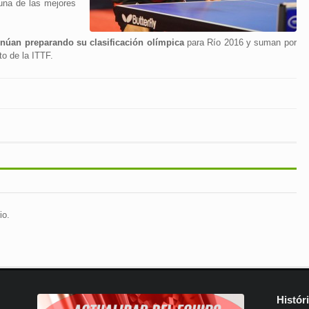
una de las mejores
inúan preparando su clasificación olímpica
para Río 2016 y suman por
to de la ITTF.
io.
Histór