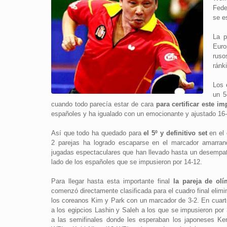
Fede
se e
La p
Euro
ruso
ránk
Los 
un 5
cuando todo parecía estar de cara
para certificar este im
españoles y ha igualado con un emocionante y ajustado 16-
Así que todo ha quedado para
el 5º y definitivo set
en el 
2 parejas ha logrado escaparse en el marcador amarran
jugadas espectaculares que han llevado hasta un desempat
lado de los españoles que se impusieron por 14-12.
Para llegar hasta esta importante final
la pareja de ol
comenzó directamente clasificada para el cuadro final elim
los coreanos Kim y Park con un marcador de 3-2. En cuart
a los egipcios Lashin y Saleh a los que se impusieron por
a las semifinales donde les esperaban los japoneses Ke