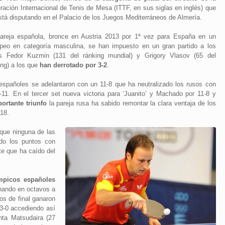
ración Internacional de Tenis de Mesa (ITTF, en sus siglas en inglés) que
stá disputando en el Palacio de los Juegos Mediterráneos de Almería.
areja española, bronce en Austria 2013 por 1ª vez para España en un
peo en categoría masculina, se han impuesto en un gran partido a los
s Fedor Kuzmin (131 del ránking mundial) y Grigory Vlasov (65 del
ing) a los que
han derrotado por 3-2
.
españoles se adelantaron con un 11-8 que ha neutralizado los rusos con
-11. En el tercer set nueva victoria para ‘Juanito’ y Machado por 11-8 y
portante triunfo
la pareja rusa ha sabido remontar la clara ventaja de los
18.
que ninguna de las
do los puntos con
e que ha caído del
ímpicos españoles
inando en octavos a
os de final ganaron
 3-0 accediendo así
nta Matsudaira (27